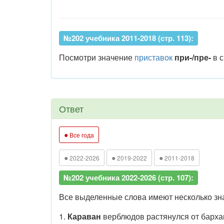
№202 учебника 2011-2018 (стр. 113):
Посмотри значение
приставок
при-/пре-
в с
Ответ
●
Все года
●
●
●
2022-2026
2019-2022
2011-2018
№202 учебника 2022-2026 (стр. 107):
Все выделенные слова имеют несколько зн
1.
Караван
верблюдов растянулся от барха