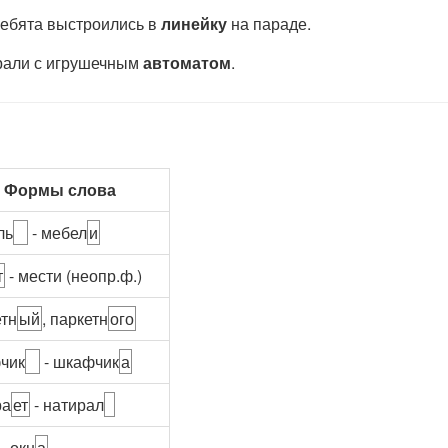
Ребята выстроились в
линейку
на параде.
грали с игрушечным
автоматом
.
Формы слова
ль
- мебел
и
т
- мести (неопр.ф.)
етн
ый
, паркетн
ого
чик
- шкафчик
а
ра
ет
- натирал
- окн
а