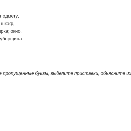
 подмету,
; шкаф,
рка; окно,
, уборщица.
опущенные буквы, выделите приставки, объясните их 
,