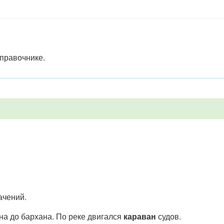
правочнике.
ачений.
на до бархана. По реке двигался
караван
судов.