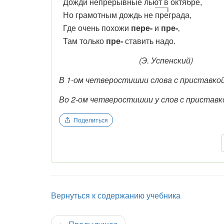
Дожди не
пре
рывные льют в октябре,
Но грамотным дождь не
пре
града,
Где очень похожи
пере-
и
пре-
‚
Там только
пре-
ставить надо.
(Э. Успенский)
В 1-ом четверостишии слова с приставко
Во 2-ом четверостишии у слов с пристав
Поделиться
Вернуться к содержанию учебника