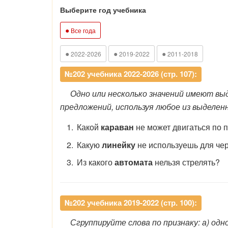
Выберите год учебника
●
Все года
●
●
●
2022-2026
2019-2022
2011-2018
№202 учебника 2022-2026 (стр. 107):
Одно или несколько значений имеют выдел
предложений, используя любое из выделенн
Какой
караван
не может двигаться по 
Какую
линейку
не используешь для че
Из какого
автомата
нельзя стрелять?
№202 учебника 2019-2022 (стр. 100):
Сгруппируйте слова по признаку: а) од