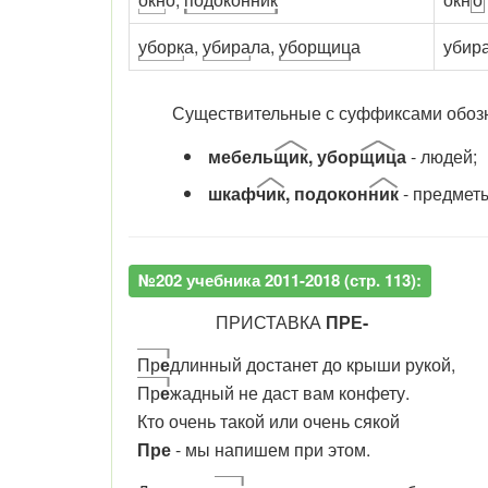
уборк
а,
убира
ла,
уборщиц
а
убир
Существительные с суффиксами обоз
мебель
щик
, убор
щиц
а
- людей;
шкаф
чик
, подокон
ник
- предмет
№202 учебника 2011-2018 (стр. 113):
ПРИСТАВКА
ПРЕ-
Пр
е
длинный достанет до крыши рукой,
Пр
е
жадный не даст вам конфету.
Кто очень такой или очень сякой
Пре
- мы напишем при этом.