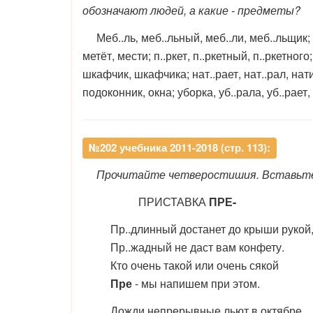
обозначают людей, а какие - предметы?
Меб..ль‚ меб..льный, меб..ли, меб..льщик;
метёт, мести; п..ркет, п..ркетный, п..ркетного
шкафчик, шкафчика; нат..рает, нат..рал, нати
подоконник, окна; уборка, уб..рала, уб..рает
№202 учебника 2011-2018 (стр. 113):
Прочитайте четверостишия. Вставьте пр
ПРИСТАВКА
ПРЕ-
Пр..длинный достанет до крыши рукой
Пр..жадный не даст вам конфету.
Кто очень такой или очень сякой
Пре
- мы напишем при этом.
Дожди непрерывные льют в октябре,