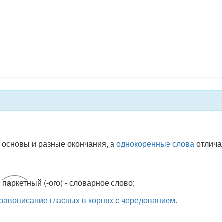
основы и разные окончания, а
однокоренные слова
отлича
,
п
а
ркет
ный (-ого) - словарное слово;
равописание гласных в корнях с чередованием
.