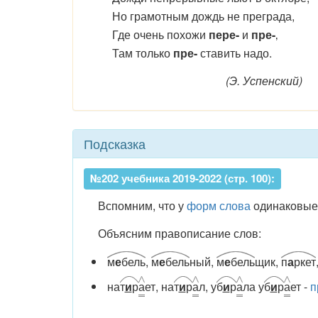
Но грамотным дождь не преграда,
Где очень похожи
пере-
и
пре-
‚
Там только
пре-
ставить надо.
(Э. Успенский)
Подсказка
№202 учебника 2019-2022 (стр. 100):
Вспомним, что у
форм слова
одинаковые 
Объясним правописание слов:
м
е
бель
,
м
е
бель
ный,
м
е
бель
щик,
п
а
ркет
на
т
и
р
а
ет, на
т
и
р
а
л, у
б
и
р
а
ла у
б
и
р
а
ет -
п