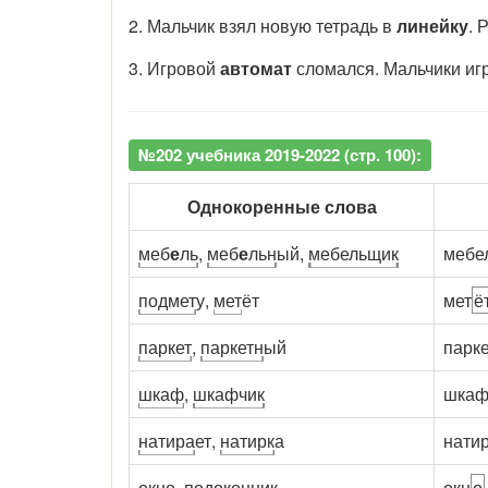
2. Мальчик взял новую тетрадь в
линейку
. 
3. Игровой
автомат
сломался. Мальчики и
№202 учебника 2019-2022 (стр. 100):
Однокоренные слова
меб
е
ль
,
меб
е
льн
ый,
мебельщик
мебе
подмет
у,
мет
ёт
мет
ё
паркет
,
паркетн
ый
парк
шкаф
,
шкафчик
шкаф
натира
ет,
натирк
а
нати
окн
о,
подоконник
окн
о