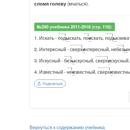
сломя голову
(мчаться).
№200 учебника 2011-2018 (стр. 110):
1. Искать -
под
ы
скать‚
по
и
скать‚
под
ы
скива
2. Интересный -
сверх
и
нтересный‚ не
без
ы
3. Искусный -
без
ы
скусный‚
сверх
и
скусный.
4. Известный -
не
и
звестный,
сверх
и
звестны
Поделиться
Вернуться к содержанию учебника