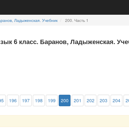
ранов, Ладыженская. Учебник
200. Часть 1
язык 6 класс. Баранов, Ладыженская. Уче
95
196
197
198
199
200
201
202
203
204
2