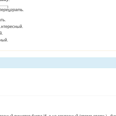
пере
и
грать.
ть.
.нтересный.
й.
ный.
ласный пишется буква И, а на согласный (кроме сверх-) - бу