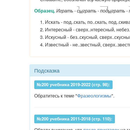
Образец.
Играть -
с
ы
грать -
под
ы
грать -
1. Искать - под..скать‚ по..скать‚ под..скива
2. Интересный - сверх..нтересный‚ небез.
3. Искусный - без..скусный‚ сверх..скусны
4. Известный - не..звестный, сверх..звест
Подсказка
№200 учебника 2019-2022 (стр. 98):
Обратитесь к теме "
Фразеологизмы
".
№200 учебника 2011-2018 (стр. 110):
Обрати внимание, что
после приставок
на г