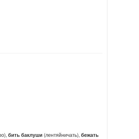
о),
бить баклуши
(лентяйничать),
бежать