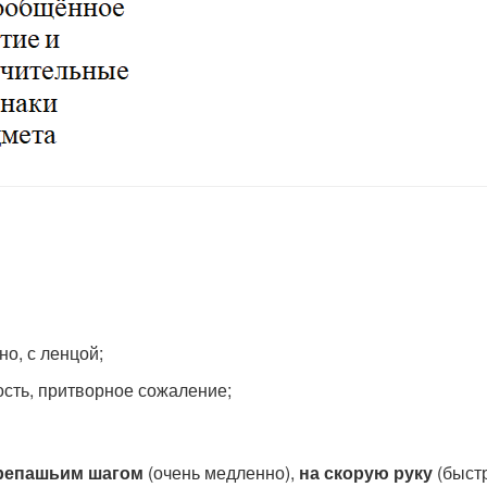
но, с ленцой;
ость, притворное сожаление;
репашьим шагом
(очень медленно),
на скорую руку
(быстр