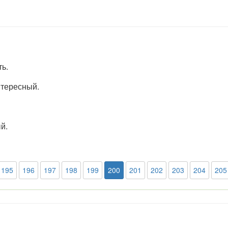
ть.
нтересный.
й.
195
196
197
198
199
200
201
202
203
204
205