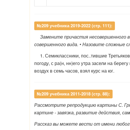
№209 учебника 2019-2022 (стр. 111):
Замените причастия несовершенного вид
совершенного вида. • Назовите сложные с
1. Семиклассники, пос..тившие Третьяко
погоду, с ра(н, нн)его утра засели на берег
воздух в семь часов, взял курс на юг.
№209 учебника 2011-2018 (стр. 88):
Рассмотрите репродукцию картины С. Гри
картине - завязка, развитие действия, са
Рассказ вы можете вести от имени любого