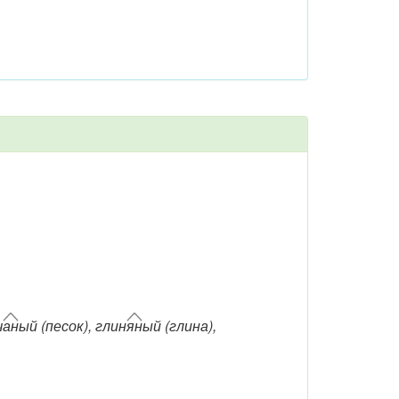
ч
ан
ый (песок), глин
ян
ый (глина),