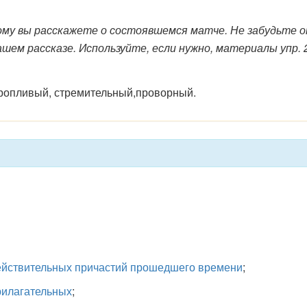
кому вы расскажете о состоявшемся матче. Не забудьте оп
шем рассказе. Используйте, если нужно, материалы упр. 2
оропливый, стремительный,проворный.
ействительных причастий прошедшего времени
;
рилагательных
;