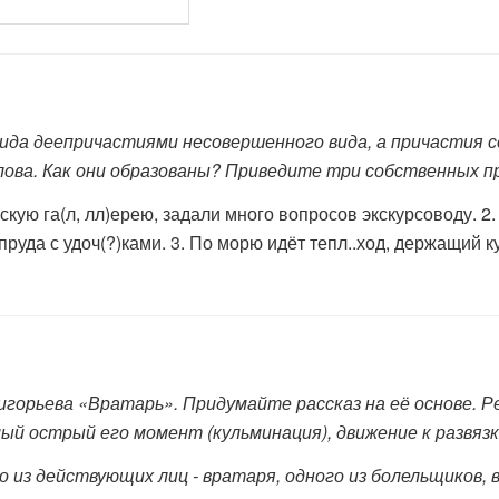
а деепричастиями несовершенного вида, а причастия с
лова. Как они образованы? Приведите три собственных п
вскую га(л, лл)ерею, задали много вопросов экскурсоводу. 
у пруда с удоч(?)ками. 3. По морю идёт тепл..ход, держащий 
горьева «Вратарь». Придумайте рассказ на её основе. Р
мый острый его момент (кульминация), движение к развязк
 из действующих лиц - вратаря, одного из болельщиков, в