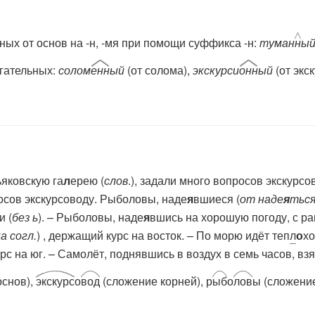
ных от основ на
-н, -мя
при помощи суффикса -
н:
туман
н
ый
гательных:
солом
енн
ый
(от солома),
экскурси
онн
ый
(от экс
ьяковскую га
л
ерею (
слов
.), задали много вопросов экскурсо
осов экскурсоводу. Рыболовы, наде
я
вшиеся (
от наде
я
ться
и (
без
ь
). – Рыболовы, наде
я
вшись на хорошую погоду, с ра
а согл.
) , держащий курс на восток. – По морю идёт теп
л
о
хо
рс на юг. – Самолёт, поднявшись в воздух в семь часов, взя
основ),
экскурс
о
вод
(сложение корней), р
ыб
о
лов
ы (сложени