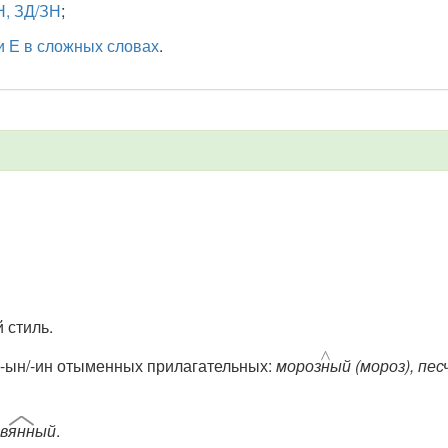
Н, ЗД/ЗН
;
и Е в сложных словах
.
 стиль.
 -ын/-ин
отыменных прилагательных:
мороз
н
ый (мороз), пес
в
янн
ый
.