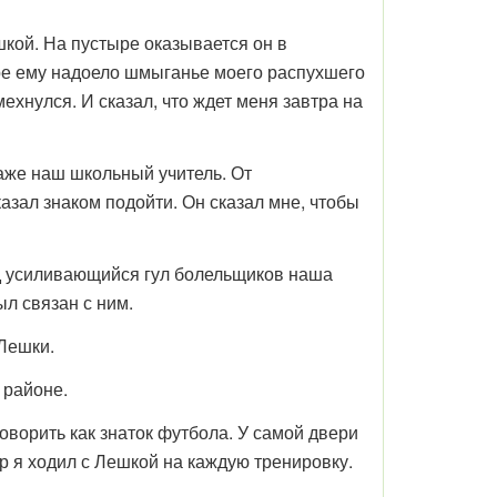
шкой. На пустыре оказывается он в
оре ему надоело шмыганье моего распухшего
мехнулся. И сказал, что ждет меня завтра на
даже наш школьный учитель. От
казал знаком подойти. Он сказал мне, чтобы
д усиливающийся гул болельщиков наша
ыл связан с ним.
 Лешки.
 районе.
оворить как знаток футбола. У самой двери
ор я ходил с Лешкой на каждую тренировку.