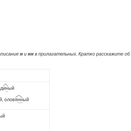
аписание
н
и
нн
в прилагательных. Кратко расскажите об
ед
и
н
ый
й, олов
я
нн
ый
ый