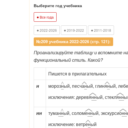
Выберите год учебника
●
Все года
●
●
●
2022-2026
2019-2022
2011-2018
№209 учебника 2022-2026 (стр. 121):
Проанализируйте таблицу и вспомните н
функциональный стиль. Какой?
Пишется в прилагательных
н
мороз
н
ый, песч
а
н
ый, глин
я
н
ый, леб
исключения: дерев
я
нн
ый, стекл
я
нн
ы
нн
тума
н
н
ый, солом
е
нн
ый, экскурси
о
нн
исключение: ветр
е
н
ый