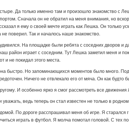
пустыре. Да только именно там и произошло знакомство с Ле
портом. Сначала он не обратил на меня внимания, но вск
сказал я ему о своей мечте играть как Лешка. Он только ус
 не поверил. Так и началось наше знакомство.
 удивился. На площадке были ребята с соседних дворов и 
 наш район играет с соседним. Тут Лешка заметил меня и по
т и не покидал этого места.
она быстро. Но запоминающихся моментов было много. По
едоточен. Ничего не отвлекало его от мяча. Он как будто б
ругому. И особенно ярко я смог рассмотреть все движения
уважать, ведь теперь он стал известен не только в родном
омой. По дороге расспрашивал меня об игре. Я старался г
читься играть в футбол. Я молча помотал головой. С тех п