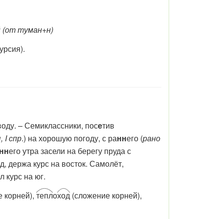
 (от туман+н)
курсия).
воду. – Семиклассники, пос
е
тив
, I спр
.) на хорошую погоду, с ра
нн
его (
рано
нн
его утра засели на берегу пруда с
д, держа курс на восток. Самолёт,
л курс на юг.
е корней),
тепл
о
ход
(сложение корней),