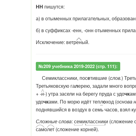
НН
пишутся:
а) в отыменных прилагательных, образован
б) в суффиксах
-енн
,
-онн
отыменных прила
Исключение: ветр
ен
ый.
№209 учебника 2019-2022 (стр. 111):
Семиклассники, пос
е
тившие (
слов.
) Трет
Третьяковскую га
л
ерею, задали много вопр
+ -
н
-
) утра засели на берегу пруда с удо
чк
ам
удо
чк
ами. По морю идёт теп
л
о
ход (
основа н
поднявшийся в воздух в семь часов, взял ку
Сложные слова
:
сем
и
классник
и (сложение 
сам
о
лет
(сложение корней).