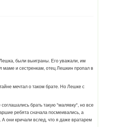
 Лешка, были выиграны. Его уважали, им
л маме и сестренкам, отец Лешкин пропал в
тайне мечтал о таком брате. Но Лешке с
соглашались брать такую "малявку", но все
таршие ребята сначала посмеивались, а
. А они кричали вслед, что я даже вратарем