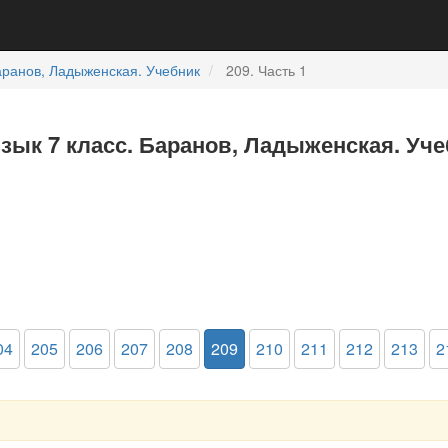
ранов, Ладыженская. Учебник
209. Часть 1
язык 7 класс. Баранов, Ладыженская. Уче
04
205
206
207
208
209
210
211
212
213
2