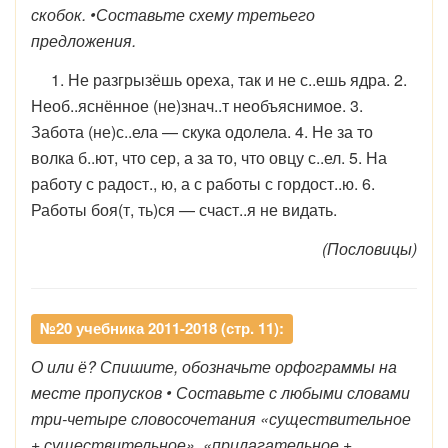
скобок. •Составьте схему третьего
предложения.
1. Не разгрызёшь ореха, так и не с..ешь ядра. 2.
Необ..яснённое (не)знач..т необъяснимое. 3.
Забота (не)с..ела — скука одолела. 4. Не за то
волка б..ют, что сер, а за то, что овцу с..ел. 5. На
работу с радост., ю, а с работы с гордост..ю. 6.
Работы боя(т, ть)ся — счаст..я не видать.
(Пословицы)
№20 учебника 2011-2018 (стр. 11):
О или ё? Спишите, обозначьте орфограммы на
месте пропусков • Составьте с любыми словами
три-четыре словосочетания «существительное
+ существительное», «прилагательное +