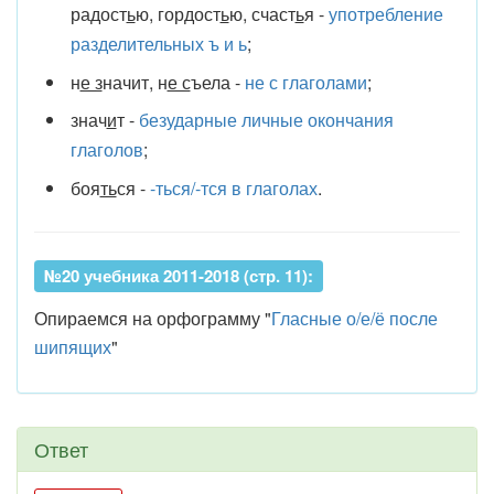
радост
ь
ю, гордост
ь
ю, счаст
ь
я -
употребление
разделительных ъ и ь
;
н
е з
начит, н
е с
ъела -
не с глаголами
;
знач
и
т -
безударные личные окончания
глаголов
;
боя
ть
ся -
-ться/-тся в глаголах
.
№20 учебника 2011-2018 (стр. 11):
Опираемся на орфограмму "
Гласные о/е/ё после
шипящих
"
Ответ