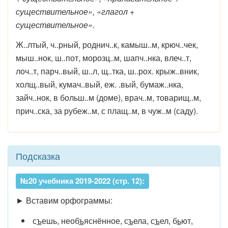
существительное», «глагол +
существительное».
Ж..лтый, ч..рный, роднич..к, камыш..м, крюч..чек,
мыш..нок, ш..пот, морозц..м, шапч..нка, влеч..т,
лоч..т, парч..вый, ш..л, щ..тка, ш..рох. крыж..вник,
холщ..вый, кумач..вый, еж. .вый, бумаж..нка,
зайч..нок, в больш..м (доме), врач..м, товарищ..м,
прич..ска, за рубеж..м, с плащ..м, в чуж..м (саду).
Подсказка
№20 учебника 2019-2022 (стр. 12):
► Вставим орфограммы:
с
ъ
ешь, необ
ъ
яснённое, с
ъ
ела, с
ъ
ел, б
ь
ют,