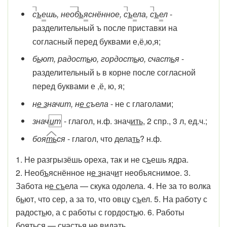
с
ъ
е
шь, не
об
ъ
я
снённое,
с
ъ
е
ла,
с
ъ
е
л
-
разделительный ъ после приставки на
согласный перед буквами е,ё,ю,я;
б
ь
ют, радост
ь
ю, гордост
ь
ю, счаст
ь
я
-
разделительный ь в корне после согласной
перед буквами е ,ё, ю, я;
н
е з
начит, н
е с
ъела
- не с глаголами;
знач
и
т
- глагол, н.ф. знач
ить
, 2 спр., 3 л, ед.ч.;
боя
ть
ся
- глагол, что дела
ть
? н.ф.
1. Не разгрызёшь ореха, так и не с
ъ
ешь ядра.
2. Необ
ъ
яснённое н
е з
нач
и
т необъяснимое. 3.
Забота н
е съ
ела — скука одолела. 4. Не за то волка
б
ь
ют, что сер, а за то, что овцу с
ъ
ел. 5. На работу с
радост
ь
ю, а с работы с гордост
ь
ю. 6. Работы
боят
ь
ся — счаст
ь
я не видать.