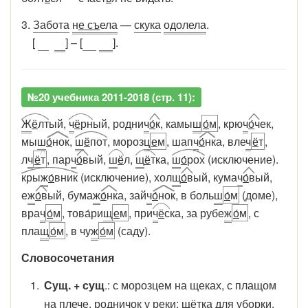
3.
Забота
н
е съ
ела
—
скука
одолела
.
[
] – [
].
№20 учебника 2011-2018 (стр. 11):
Ж
ё
лт
ый,
ч
ё
рн
ый, родни
ч
о́
к
, камы
ш
о́
м
, крю
ч
о
́ч
ек,
мы
ш
о́
нок
,
ш
ё
пот
, мороз
ц
е
м
, шап
ч
о́
нк
а, вле
ч
ё
т
,
л
ч
ё
т
, пар
ч
о
́в
ый,
ш
ё
л,
щ
ё
т
ка,
ш
о́
рох
(исключение).
кры
ж
о́
вник
(исключение), хол
щ
о
́в
ый, кума
ч
о́
в
ый,
е
ж
о́
в
ый, бума
ж
о
́нк
а, зай
ч
о́
нок
, в боль
ш
о́
м
(доме),
вра
ч
о́
м
, това́ри
щ
е
м
, при
ч
ё
с
ка, за рубе
ж
о́
м
, с
пла
щ
о
́м
, в чу
ж
о
́м
(саду).
Словосочетания
Сущ. + сущ
.: с морозцем на щеках, с плащом
на плече, родничок у реки; щётка для уборки.