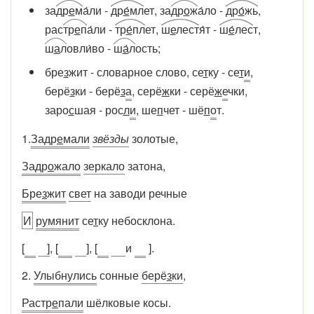
за
др
е
м
а́ли -
др
е
́мл
ет, за
др
о
ж
а́ло -
др
о
́жь
,
рас
тр
е
п
а́ли -
тр
е
́пл
ет,
ш
е
лест
я́т -
ш
е
́лес
т,
ш
а
л
овли́во -
ш
а́
л
ость;
бре
з
жит - словарное слово, се
т
ку - се
т
и
,
берё
з
ки - берё
з
а
, серё
ж
ки - серё
ж
е
чки,
заро
с
шая - рос
л
и
, ше
п
чет - шё
п
о
т.
1.
Задр
е
мали
звёзды
золотые,
Задр
о
жало
зеркало
затона,
Бре
з
жит
свет
на заводи речные
И
румянит
се
т
ку небосклона.
[
]
, [
], [
и
].
2.
Улыбнулись
сонные
берё
з
ки
,
Растр
е
пали
шёлковые косы.