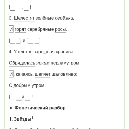
[
,
].
3.
Ш
е
лестят
зелёные
серё
ж
ки
,
И
гор
я
т
серебряные
росы
.
[
]
, и [
]
4. У плетня заро
с
шая
крапива
Обрядилась
ярким
перламутром
И
, качаясь,
ше
п
чет
ш
а
ловливо:
С добрым утром!
[
и
]!
►
Фонетический разбор
1
1. Звёзды