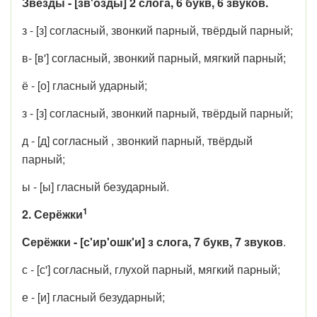
Звёзды - [зв'озды] 2 слога, 6 букв, 6 звуков.
з - [з] согласный, звонкий парный, твёрдый парный;
в- [в'] согласный, звонкий парный, мягкий парный;
ё - [о] гласный ударный;
з - [з] согласный, звонкий парный, твёрдый парный;
д - [д] согласный , звонкий парный, твёрдый
парный;
ы - [ы] гласный безударный.
1
2. Серёжки
Серёжки - [с'ир'ошк'и] з слога, 7 букв, 7 звуков
.
с - [с'] согласный, глухой парный, мягкий парный;
е - [и] гласный безударный;