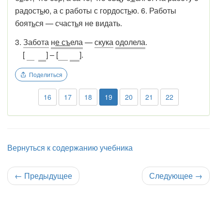
радост
ь
ю, а с работы с гордост
ь
ю. 6. Работы
боят
ь
ся — счаст
ь
я не видать.
3.
Забота
н
е съ
ела
—
скука
одолела
.
[
] – [
].
Поделиться
16
17
18
19
20
21
22
Вернуться к содержанию учебника
←
Предыдущее
Следующее
→