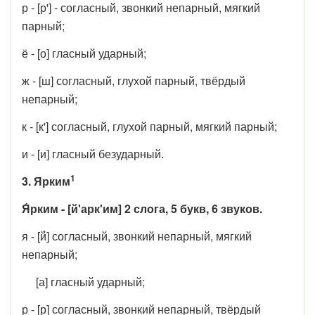
р - [р'] - согласный, звонкий непарный, мягкий
парный;
ё - [о] гласный ударный;
ж - [ш] согласный, глухой парный, твёрдый
непарный;
к - [к'] согласный, глухой парный, мягкий парный;
и - [и] гласный безударный.
1
3. Ярким
Я́рким - [й'арк'им] 2 слога, 5 букв, 6 звуков.
я - [й́] согласный, звонкий непарный, мягкий
непарный;
[а] гласный ударный;
р - [р] согласный, звонкий непарный, твёрдый