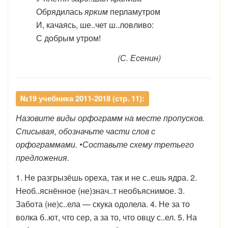
Обрядилась
ярким
перламутром
И, качаясь, ше..чет ш..ловливо:
С добрым утром!
(С. Есенин)
№19 учебника 2011-2018 (стр. 11):
Назовите виды орфограмм на месте пропусков.
Списывая, обозначьте части слов с
орфограммами. •Составьте схему третьего
предложения.
1. Не разгрызёшь ореха, так и не с..ешь ядра. 2.
Необ..яснённое (не)знач..т необъяснимое. 3.
Забота (не)с..ела — скука одолела. 4. Не за то
волка б..ют, что сер, а за то, что овцу с..ел. 5. На