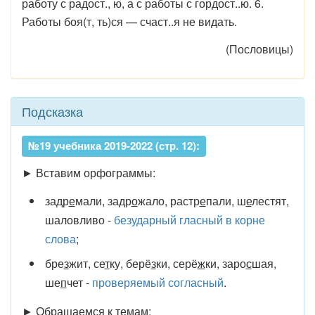
работу с радост., ю, а с работы с гордост..ю. 6.
Работы боя(т, ть)ся — счаст..я не видать.
(Пословицы)
Подсказка
№19 учебника 2019-2022 (стр. 12):
► Вставим орфограммы:
задр
е
мали, задр
о
жало, растр
е
пали, ш
е
лестят,
шаловливо -
безударный гласный в корне
слова
;
бре
з
жит, се
т
ку, берё
з
ки, серё
ж
ки, заро
с
шая,
ше
п
чет -
проверяемый согласный
.
► Обращаемся к темам: