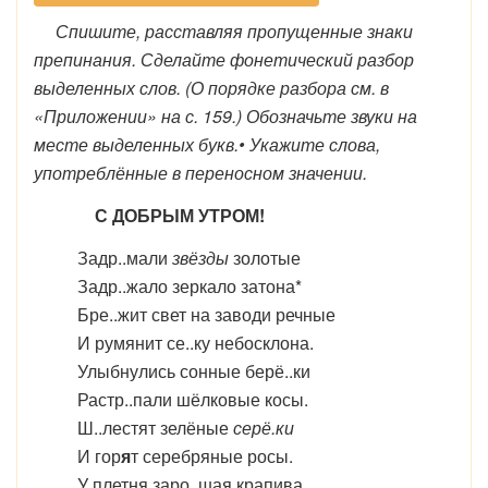
Спишите, расставляя пропущенные знаки
препинания. Сделайте фонетический разбор
выделенных слов. (О порядке разбора см. в
«Приложении» на с. 159.) Обозначьте звуки на
месте выделенных букв.• Укажите слова,
употреблённые в переносном значении.
С ДОБРЫМ УТРОМ!
Задр..мали
звёзды
золотые
Задр..жало зеркало затона*
Бре..жит свет на заводи речные
И румянит се..ку небосклона.
Улыбнулись сонные берё..ки
Растр..пали шёлковые косы.
Ш..лестят зелёные
серё.ки
И гор
я
т серебряные росы.
У плетня заро..шая крапива