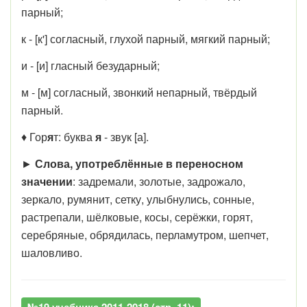
парный;
к - [к'] согласный, глухой парный, мягкий парный;
и - [и] гласный безударный;
м - [м] согласный, звонкий непарный, твёрдый
парный.
♦ Гор
я
т: буква
я
- звук [а].
►
Слова, употреблённые в переносном
значении
: задремали, золотые, задрожало,
зеркало, румянит, сетку, улыбнулись, сонные,
растрепали, шёлковые, косы, серёжки, горят,
серебряные, обрядилась, перламутром, шепчет,
шаловливо.