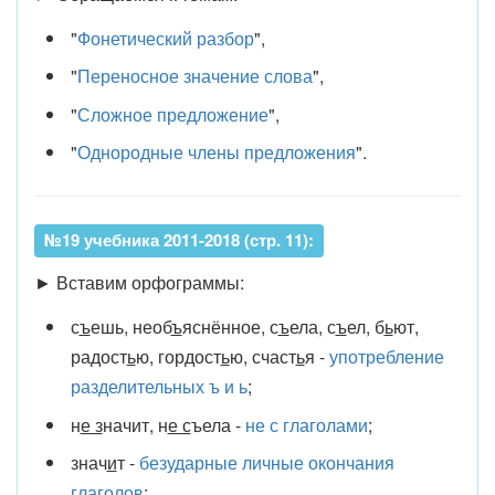
"
Фонетический разбор
",
"
Переносное значение слова
",
"
Сложное предложение
",
"
Однородные члены предложения
".
№19 учебника 2011-2018 (стр. 11):
► Вставим орфограммы:
с
ъ
ешь, необ
ъ
яснённое, с
ъ
ела, с
ъ
ел, б
ь
ют,
радост
ь
ю, гордост
ь
ю, счаст
ь
я -
употребление
разделительных ъ и ь
;
н
е з
начит, н
е с
ъела -
не с глаголами
;
знач
и
т -
безударные личные окончания
глаголов
;