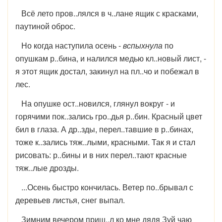
Всё лето пров..лялся в ч..лане ящик с красками,
паутиной оброс.
Но когда наступила осень -
вспыхнула
по
опушкам р..бина, и налился медью кл..новый лист, -
я этот ящик достал, закинул на пл..чо и побежал в
лес.
На опушке ост..новился, глянул вокруг - и
горячими пок..зались гро..дья р..бин. Красный цвет
бил в глаза. А др..зды, перел..тавшие в р..бинах,
тоже к..зались тяж..лыми, красными. Так я и стал
рисовать: р..бины и в них перел..тают красные
тяж..лые дрозды.
...Осень быстро кончилась. Ветер по..брывал с
деревьев листья, снег выпал.
Зимним вечером приш..л ко мне дядя Зуй чаю