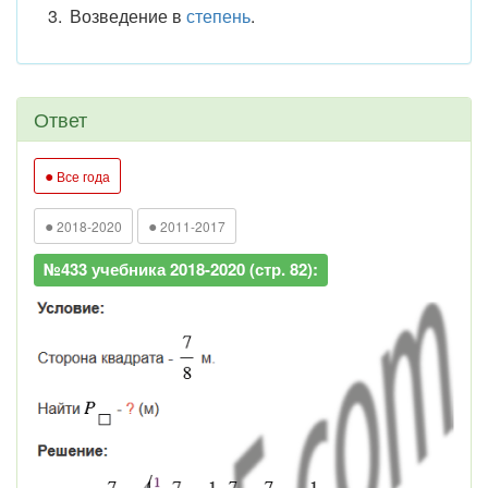
Возведение в
степень
.
Ответ
●
Все года
●
●
2018-2020
2011-2017
№433 учебника 2018-2020 (стр. 82):