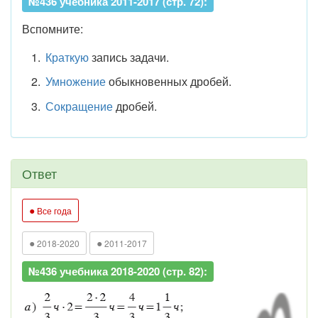
№436 учебника 2011-2017 (стр. 72):
Вспомните:
Краткую
запись задачи.
Умножение
обыкновенных дробей.
Сокращение
дробей.
Ответ
●
Все года
●
●
2018-2020
2011-2017
№436 учебника 2018-2020 (стр. 82):