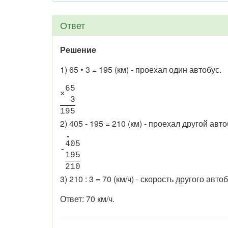
Ответ
Решение
1) 65 • 3 = 195 (км) - проехал один автобус.
6
5
×
3
1
9
5
2) 405 - 195 = 210 (км) - проехал другой авто
•
4
0
5
-
1
9
5
2
1
0
3) 210 : 3 = 70 (км/ч) - скорость другого авто
Ответ: 70 км/ч.