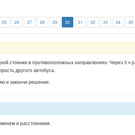
25
26
27
28
29
30
31
32
33
34
35
ой стоянки в противоположных направлениях. Через 3 ч р
орость другого автобуса.
ю и закончи решение.
еменем и расстоянием.