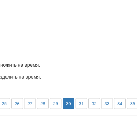
множить на время.
зделить на время.
25
26
27
28
29
30
31
32
33
34
35