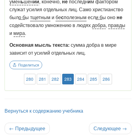
умен
ь
шен
ии
, конечно,
не
последн
и
м фактором
служат усилия отдельных лиц. Само христианство
был
о б
ы
тщетным
и
бе
с
полезным
есл
и б
ы оно
не
содействовало умножению в людях
добра
,
правды
и
мира
.
Основная мысль текста:
сумма добра в мире
зависит от усилий отдельных лиц.
Поделиться
280
281
282
283
284
285
286
Вернуться к содержанию учебника
←
Предыдущее
Следующее
→