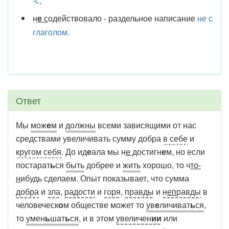
-с;
н
е
с
одействовало - раздельное написание
не с
глаголом.
Ответ
Мы
мож
е
м
и
должны
всеми зависящими от нас
средствами увеличивать сумму добра
в себе
и
кругом себя
. До ид
е
ала мы н
е д
остигн
е
м, но если
постарат
ь
ся
быть
добрее и
жить
хорошо, то ч
то-
н
ибудь сделаем. Опыт показывает, что сумма
добра
и
зла
,
радости
и
горя
,
правды
и
н
еп
равды
в
человеческ
о
м обществе может то
ув
е
личиват
ь
ся
,
то
умен
ь
шат
ь
ся
, и в этом
увеличен
ии
или