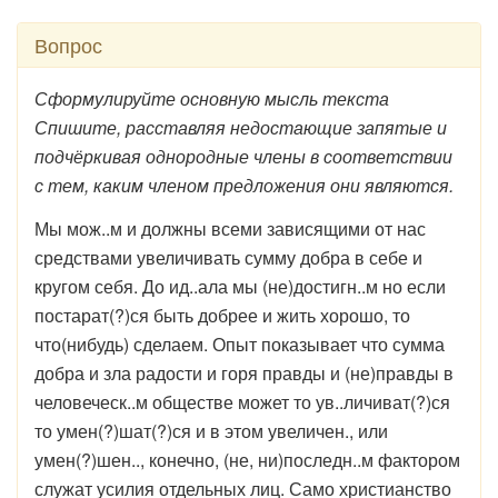
Вопрос
Сформулируйте основную мысль текста
Спишите, расставляя недостающие запятые и
подчёркивая однородные члены в соответствии
с тем, каким членом предложения они являются.
Мы мож..м и должны всеми зависящими от нас
средствами увеличивать сумму добра в себе и
кругом себя. До ид..ала мы (не)достигн..м но если
постарат(?)ся быть добрее и жить хорошо, то
что(нибудь) сделаем. Опыт показывает что сумма
добра и зла радости и горя правды и (не)правды в
человеческ..м обществе может то ув..личиват(?)ся
то умен(?)шат(?)ся и в этом увеличен., или
умен(?)шен.., конечно, (не, ни)последн..м фактором
служат усилия отдельных лиц. Само христианство