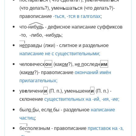
(что делать?), умен
ь
шат
ь
ся (что делать?)-
правописание
-ться, -тся в галголах
;
что-
нибудь
- дефисное написание суффиксов
-то, -либо, -нибудь;
н
е
п
равды (лжи) - слитное и раздельное
написание не с существительными;
человеческ
о
м
(как
ом
?), н
е п
оследн
им
(как
им
?)- правописание
окончаний имён
прилагательных;
ув
е
личени
и
(П. п.), уменьшени
и
(П. п.) -
склонение
существительных на -ий, -ия, -ие;
был
о б
ы, есл
и
бы - раздельное
написание
частиц
;
бе
с
п
олезным - правописание
приставок на -з,