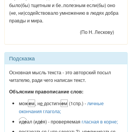
было(бы) тщетным и бе..полезным если(бы) оно
(не, ни)содействовало умножению в людях добра
правды и мира.
(По Н. Лескову)
Подсказка
Основная мысль текста - это авторский посыл
читателю, ради чего написан текст.
Объясним правописание слов:
мож
е
м
, н
е д
остигн
е
м
(1спр.) -
личные
окончания глагола;
ид
е
ал (ид
е
́я) - проверяемая
гласная в корне;
постарат
ь
ся ( что сделать?), ув
е
личиват
ь
ся