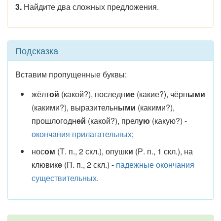
3.
Найдите два сложных предложения.
Подсказка
Вставим пропущенные буквы:
жёлт
ой
(какой?), последн
ие
(какие?), чёрн
ыми
(какими?), выразительн
ыми
(какими?),
прошлогодн
ей
(какой?), прел
ую
(какую?) -
окончания прилагательных
;
нос
ом
(Т. п., 2 скл.), опушк
и
(Р. п., 1 скл.), на
клювик
е
(П. п., 2 скл.) -
падежные окончания
существительных
.