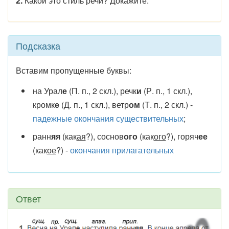
2.
Какой это стиль речи? Докажите.
Подсказка
Вставим пропущенные буквы:
на Урал
е
(П. п., 2 скл.), речк
и
(Р. п., 1 скл.),
кромк
е
(Д. п., 1 скл.), ветр
ом
(Т. п., 2 скл.) -
падежные окончания существительных
;
ранн
яя
(как
ая
?), соснов
ого
(как
ого
?), горяч
ее
(как
ое
?) -
окончания прилагательных
Ответ