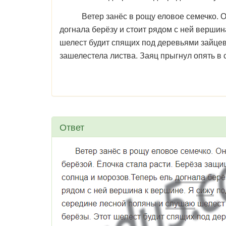
Ветер занёс в рощу еловое семечко. Оно 
догнала берёзу и стоит рядом с ней верши
шелест будит спящих под деревьями зайцев.
зашелестела листва. Заяц прыгнул опять в 
Ответ