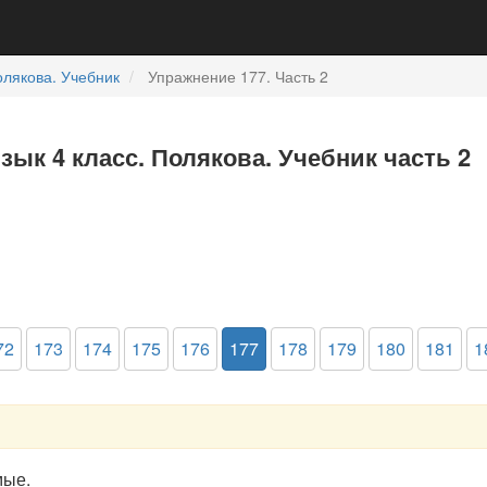
лякова. Учебник
Упражнение 177. Часть 2
зык 4 класс. Полякова. Учебник часть 2
72
173
174
175
176
177
178
179
180
181
1
мые.