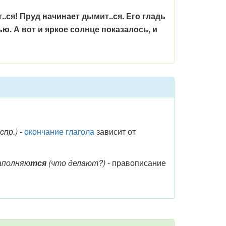
.ся! Пруд начинает дымит..ся. Его гладь
ю. А вот и яркое солнце показалось, и
 спр.)
-
окончание глагола
зависит от
аполняю
тся
(что делают?)
- правописание