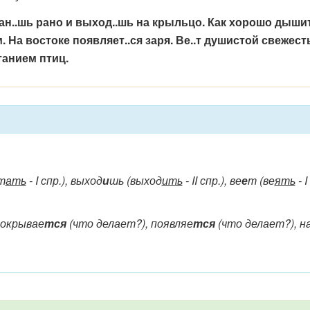
н..шь рано и выход..шь на крыльцо. Как хорошо дышит.
На востоке появляет..ся заря. Ве..т душистой свежесть
анием птиц.
т
ать
- I спр.), выход
и
шь (выход
ить
- II спр.), ве
е
т (ве
ять
- I
 покрывае
тся
(что делает?), появляе
тся
(что делает?), н