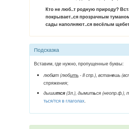
Кто не люб..т родную природу? Вста
покрывает..ся прозрачным туманом. 
сады наполняют..ся весёлым щебет
Подсказка
Вставим, где нужно, пропущенные буквы:
люб
и
т (люб
ить
- II спр.), встан
е
шь (вс
спряжения;
дыши
тся
(3л.), дымит
ь
ся (неопр.ф.),
ться/тся в глаголах
.