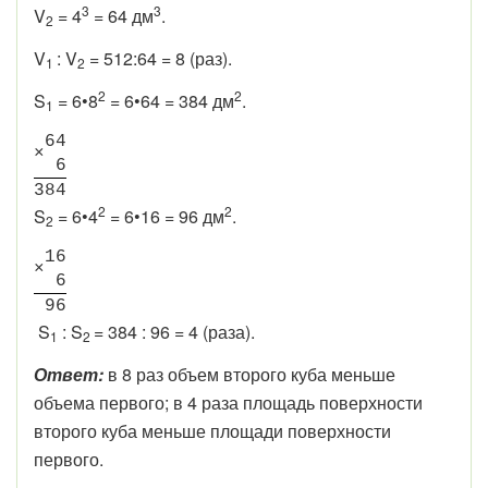
3
3
V
= 4
= 64 дм
.
2
V
: V
= 512:64 = 8 (раз).
1
2
2
2
S
= 6•8
= 6•64 = 384 дм
.
1
6
4
×
6
3
8
4
2
2
S
= 6•4
= 6•16 = 96 дм
.
2
1
6
×
6
9
6
S
: S
= 384 : 96 = 4 (раза).
1
2
Ответ:
в 8 раз объем второго куба меньше
объема первого; в 4 раза площадь поверхности
второго куба меньше площади поверхности
первого.