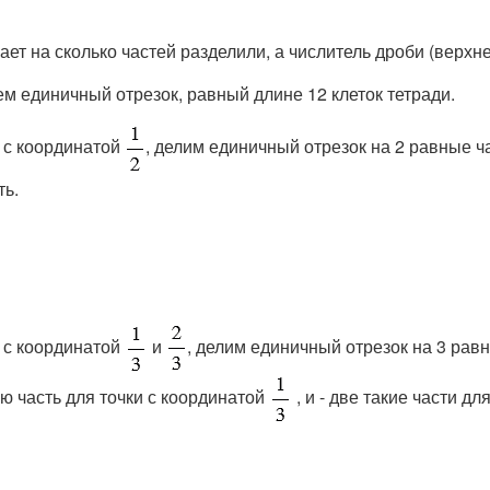
т на сколько частей разделили, а числитель дроби (верхнее
м единичный отрезок, равный длине 12 клеток тетради.
у с координатой
, делим единичный отрезок на 2 равные част
ть.
у с координатой
и
, делим единичный отрезок на 3 равные
кую часть для точки с координатой
, и - две такие части д