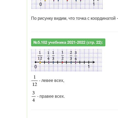
По рисунку видим, что точка с координатой
№5.102 учебника 2021-2022 (стр. 22):
- левее всех,
- правее всех.