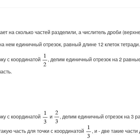
т на сколько частей разделили, а числитель дроби (верхнее
 нем единичный отрезок, равный длине 12 клеток тетради.
очку с координатой
, делим единичный отрезок на 2 равные ч
часть.
очку с координатой
и
, делим единичный отрезок на 3 рав
1 такую часть для точки с координатой
, и - две такие част