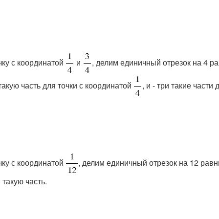
очку с координатой
и
, делим единичный отрезок на 4 рав
1 такую часть для точки с координатой
, и - три такие части
очку с координатой
, делим единичный отрезок на 12 равных
1 такую часть.