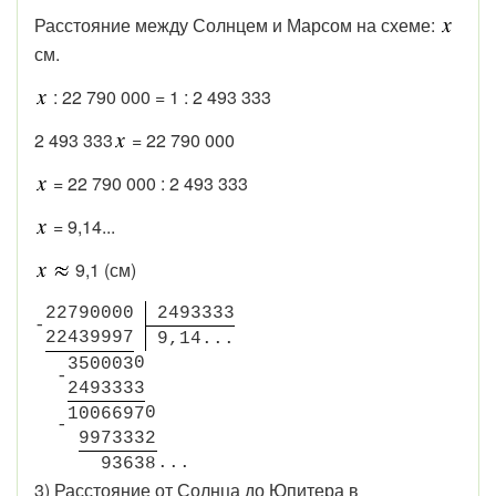
Расстояние между Солнцем и Марсом на схеме:
см.
: 22 790 000 = 1 : 2 493 333
2 493 333
= 22 790 000
= 22 790 000 : 2 493 333
= 9,14...
9,1 (см)
2
2
7
9
0
0
0
0
2
4
9
3
3
3
3
-
2
2
4
3
9
9
9
7
9
,
1
4
.
.
.
0
3
5
0
0
0
3
-
2
4
9
3
3
3
3
0
1
0
0
6
6
9
7
-
9
9
7
3
3
3
2
.
.
.
9
3
6
3
8
3) Расстояние от Солнца до Юпитера в