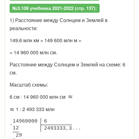
№3.108 учебника 2021-2022 (стр. 137):
1) Расстояние между Солнцем и Землей в
реальности:
149,6 млн км = 149 600 млн м =
= 14 960 000 млн см.
Расстояние между Солнцем и Землей на схеме: 6
см.
Масштаб схемы:
6 см : 14 960 000 млн см
1 : 2 493 333 млн
1
4
9
6
0
0
0
0
6
-
1
2
.
.
.
2
4
9
3
3
3
3
,
3
9
2