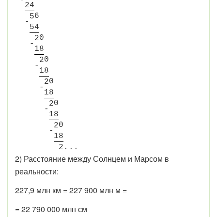
-
2
4
6
5
-
5
4
0
2
-
1
8
0
2
-
1
8
0
2
-
1
8
0
2
-
1
8
0
2
-
1
8
.
.
.
2
2) Расстояние между Солнцем и Марсом в
реальности:
227,9 млн км = 227 900 млн м =
= 22 790 000 млн см