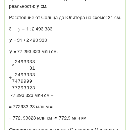
реальности:
см.
Расстояние от Солнца до Юпитера на схеме: 31 см.
31 :
= 1 : 2 493 333
= 31 • 2 493 333
= 77 293 323 млн см.
2
4
9
3
3
3
3
×
3
1
2
4
9
3
3
3
3
+
7
4
7
9
9
9
9
7
7
2
9
3
3
2
3
77 293 323 млн см =
= 772933,23 млн м =
= 772, 93323 млн км
772,9 млн км
Ответ:
расстояние между Солнцем и Марсом на