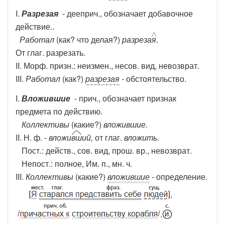
I.
Разрезая
- дееприч., обозначает добавочное
действие..
Работал
(как? что делая?)
разреза
я
.
От глаг. разрезать.
II. Морф. призн.: неизмен., несов. вид, невозврат.
III.
Работал
(как?)
разрезая
- обстоятельство.
I.
Вложившие
- прич., обозначает признак
предмета по действию.
Коллективы
(какие?)
вложившие.
II. Н. ф. -
вложи
вш
ий,
от глаг.
вложить.
Пост.: действ., сов. вид, прош. вр., невозврат.
Непост.: полное, Им. п., мн. ч.
III.
Коллективы
(какие?)
вложившие
- определение.