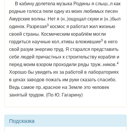
В кабину долетела музыка Родины я слыш..л как
родные голоса пели одну из моих любимых песен
Амурские волны. Нет я (н..)ощущал скуки и (н..)был
3
одинок. Разрезая
космос я работал жил жизнью
своей страны. Космическим кораблём могли
3
гордиться научные кол..ктивы вложившие
в него
свой разум энергию труд. Я старался представить
себе людей причастных к строительству корабля и
4
перед моим взором проходили ряды труж..ников.
Хорошо бы увидеть их за работой в лабораториях
в цехах заводов пожать им руки сказать спасибо.
Ведь самое пр..красное на Земле это человек
занятый трудом. (По Ю. Гагарину)
Подсказка