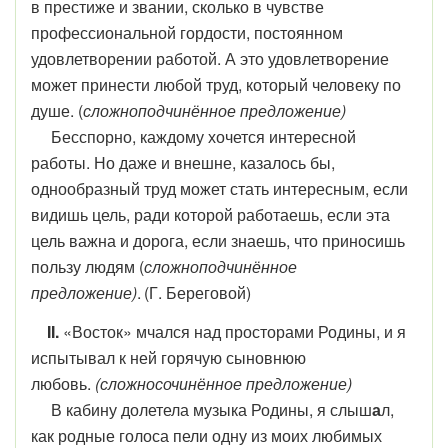
в престиже и звании, сколько в чувстве
профессиональной гордости, постоянном
удовлетворении работой. А это удовлетворение
может принести любой труд, который человеку по
душе. (
сложноподчинённое предложение)
Бесспорно, каждому хочется интересной
работы. Но даже и внешне, казалось бы,
однообразный труд может стать интересным, если
видишь цель, ради которой работаешь, если эта
цель важна и дорога, если знаешь, что приносишь
пользу людям (
сложноподчинённое
предложение)
.
(Г. Береговой)
II.
«Восток» мчался над просторами Родины, и я
испытывал к ней горячую сыновнюю
любовь.
(сложносочинённое предложение)
В кабину долетела музыка Родины, я слыш
а
л,
как родные голоса пели одну из моих любимых