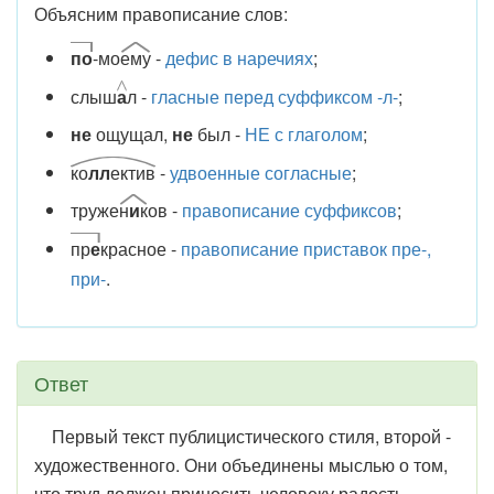
Объясним правописание слов:
по
-мо
ему
-
дефис в наречиях
;
слыш
а
л -
гласные перед суффиксом -л-
;
не
ощущал,
не
был -
НЕ с глаголом
;
ко
лл
ектив
-
удвоенные согласные
;
труже
н
и
к
ов -
правописание суффиксов
;
пр
е
красное -
правописание приставок пре-,
при-
.
Ответ
Первый текст публицистического стиля, второй -
художественного. Они объединены мыслью о том,
что труд должен приносить человеку радость.