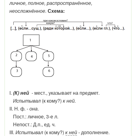
личное, полное, распространённое,
неосложнённое.
Схема:
I.
(К) ней
- мест., указывает на предмет.
Испытывал
(к кому?)
к ней.
II. Н. ф. -
она
.
Пост.: личное, 3-е л.
Непост.: Д.п., ед. ч.
III.
Испытывал
(к кому?)
к ней
- дополнение.