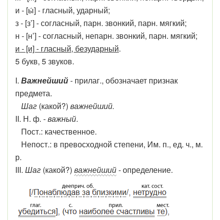
и - [ы́] - гласный, ударный;
з - [з’] - согласный, парн. звонкий, парн. мягкий;
н - [н’] - согласный, непарн. звонкий, парн. мягкий;
и - [и] - гласный, безударный
.
5 букв, 5 звуков.
I.
Важнейший
- прилаг., обозначает признак
предмета.
Шаг
(какой?)
важнейший.
II. Н. ф. -
важный
.
Пост.: качественное.
Непост.: в превосходной степени, Им. п., ед. ч., м.
р.
III.
Шаг
(какой?)
важнейший
-
определение.