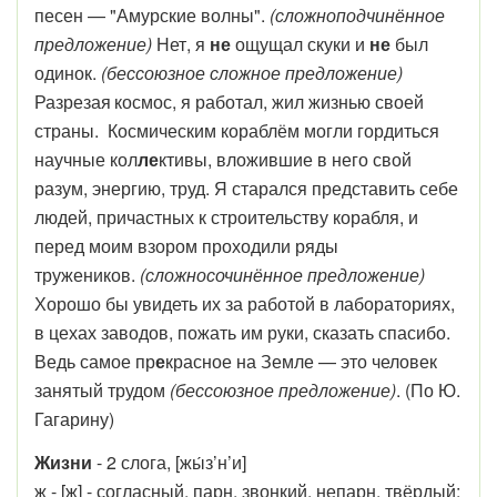
песен — "Амурские волны".
(сложноподчинённое
предложение)
Нет, я
не
ощущал скуки и
не
был
одинок.
(бессоюзное сложное предложение)
Разрезая
космос, я работал, жил жизнью своей
страны. Космическим кораблём могли гордиться
научные кол
ле
ктивы, вложившие в него свой
разум, энергию, труд. Я старался представить себе
людей, причастных к строительству корабля, и
перед моим взором проходили ряды
тружеников.
(сложносочинённое предложение)
Хорошо бы увидеть их за работой в лабораториях,
в цехах заводов, пожать им руки, сказать спасибо.
Ведь самое пр
е
красное на Земле — это человек
занятый трудом
(бессоюзное предложение)
. (По Ю.
Гагарину)
Жизни
- 2 слога, [жы́з’н’и]
ж - [ж] - согласный, парн. звонкий, непарн. твёрдый;