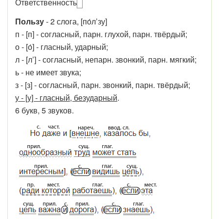
Ответ
ств
енн
ость
Пользу
- 2 слога, [по́л’зу]
п - [п] - согласный, парн. глухой, парн. твёрдый;
о - [о́] - гласный, ударный;
л - [л’] - согласный, непарн. звонкий, парн. мягкий;
ь - не имеет звука;
з - [з] - согласный, парн. звонкий, парн. твёрдый;
у - [у] - гласный, безударный
.
6 букв, 5 звуков.