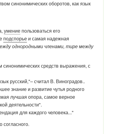
твом синонимических оборотов, как язык
а,
умение
пользоваться его
ое
подспорье
и самая надежная
между однородными членами, тире между
м синонимических средств выражения, с
зык русский,"– считал В. Виноградов..
шее знание и развитие чутья родного
амая лучшая опора, самое верное
кой деятельности".
ндация для каждого человека..."
о согласного.