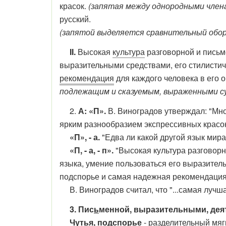
красок.
(запятая между однородными член
русский.
(запятой выделяется сравнительный обо
II.
Высокая
культура
разговорной и письм
выразительными средствами, его стилист
рекомендация
для каждого человека в его 
подлежащим и сказуемым, выраженными сущ
2.
А: «П».
В. Виноградов утверждал: "Мно
ярким разнообразием экспрессивных красок
«П», - а.
"Едва ли какой другой язык мира
«П, - а, - п».
"Высокая культура разговорн
языка, умение пользоваться его выразител
подспорье и самая надежная рекомендация 
В. Виноградов считал, что "...самая лучш
3. Пис
ь
менной, выразительными, дея
Чут
ь
я, подспор
ь
е
- разделительный мяг