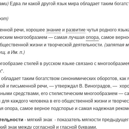
ами)
Едва ли какой другой язык мира обладает таким богатс
рот)
енной речи, хорошее
знание
и
развитие
чутья родного язык
ическим многообразием — самая лучшая
опора
, самое верн
общественной жизни и творческой деятельности.
(запятая 
. в Им. п.)
гообразие стилей в русском языке связано с многообразие
".
 обладает таким богатством синонимических оборотов, как я
ой и письменной речи, — утверждал В. Виноградов, — хоро
ьными средствами, его стилистическим многообразием — с
для каждого человека в его общественной жизни и творчес
ая опора, самое верное подспорье и самая надежная рекоме
тел
ь
ности
- мягкий знак - показатель мягкости предыдущег
кий знак между согласной и гласной буквами.