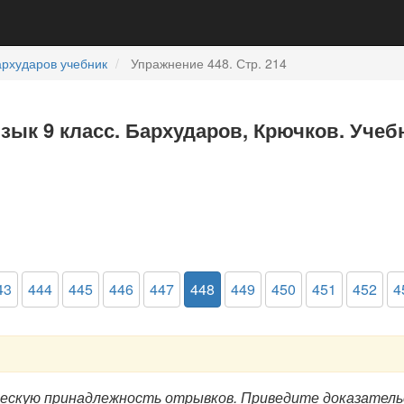
рхударов учебник
Упражнение 448. Стр. 214
язык 9 класс. Бархударов, Крючков. Учеб
43
444
445
446
447
448
449
450
451
452
4
скую принадлежность отрывков. Приведите доказательс