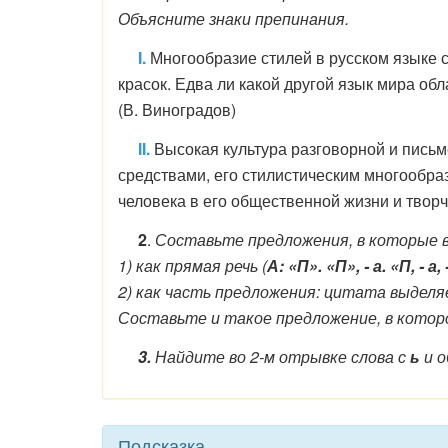
Объясните знаки препинания.
I.
Многообразие стилей в русском языке 
красок. Едва ли какой другой язык мира обл
(В. Виноградов)
II.
Высокая культура разговорной и письм
средствами, его стилистическим многообр
человека в его общественной жизни и творч
2
.
Составьте предложения, в которые в
1) как прямая речь (
А: «П». «П», - а. «П, - а, 
2) как часть предложения: цитата выделя
Составьте и такое предложение, в котор
3.
Найдите во 2-м отрывке слова с
ь
и о
Подсказка