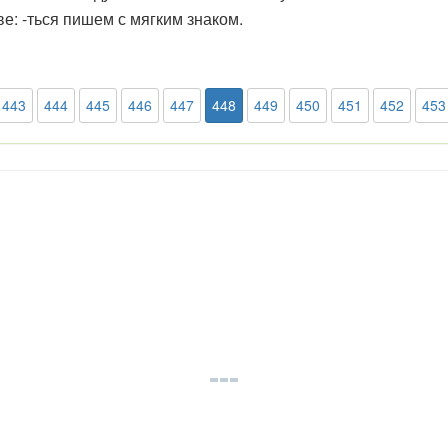
ве: -ться пишем с мягким знаком.
443
444
445
446
447
448
449
450
451
452
453