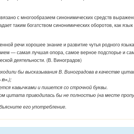
связано с многообразием синонимических средств выражен
адает таким богатством синонимических оборотов, как язык 
енной речи хорошее знание и развитие чутья родного язык
азием — самая лучшая опора, самое верное подспорье и са
еской деятельности. (В. Виноградов)
ходили бы высказывания В. Виноградова в качестве цит
- п».
);
ется кавычками и пишется со строчной буквы.
ом цитата приводилась бы не полностью (на месте проп
бъясните его употребление.