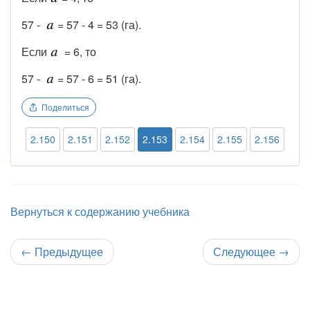
57 -
= 57 - 4 = 53 (га).
Если
= 6, то
57 -
= 57 - 6 = 51 (га).
Поделиться
2.150
2.151
2.152
2.153
2.154
2.155
2.156
Вернуться к содержанию учебника
←
Предыдущее
Следующее
→