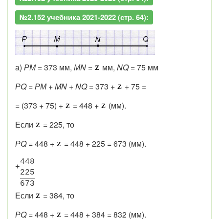
№2.152 учебника 2021-2022 (стр. 64):
а)
РМ
= 373 мм,
МN
=
мм,
NQ
= 75 мм
РQ = РМ + MN + NQ
= 373 +
+ 75 =
= (373 + 75) +
= 448 +
(мм).
Если
= 225, то
РQ =
448 +
= 448 + 225 = 673 (мм).
4
4
8
+
2
2
5
6
7
3
Если
= 384, то
РQ =
448 +
= 448 + 384 = 832 (мм).