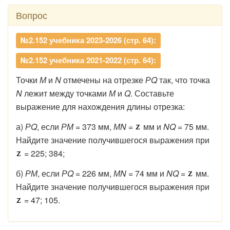
Вопрос
№2.152 учебника 2023-2026 (стр. 64):
№2.152 учебника 2021-2022 (стр. 64):
Точки
М
и
N
отмечены на отрезке
РQ
так, что точка
N
лежит между точками
М
и
Q
. Составьте
выражение для нахождения длины отрезка:
а)
РQ
, если
РМ
= 373 мм,
МN
=
мм и
NQ
= 75 мм.
Найдите значение получившегося выражения при
= 225; 384;
б)
РМ
, если
РQ
= 226 мм,
МN
= 74 мм и
NQ
=
мм.
Найдите значение получившегося выражения при
= 47; 105.