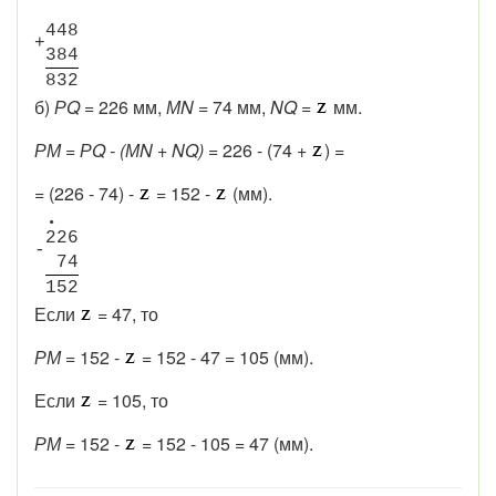
4
4
8
+
3
8
4
8
3
2
б)
РQ
= 226 мм,
МN
= 74 мм,
NQ
=
мм.
РМ
=
РQ - (МN + NQ)
= 226 - (74 +
) =
= (226 - 74) -
= 152 -
(мм).
•
2
2
6
-
7
4
1
5
2
Если
= 47, то
РМ
= 152 -
= 152 - 47 = 105 (мм).
Если
= 105, то
РМ
= 152 -
= 152 - 105 = 47 (мм).