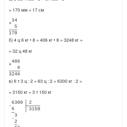
= 170 мм = 17 см
3
4
×
5
1
7
0
б) 4 ц 6 кг • 8 = 406 кг • 8 = 3248 кг =
= 32 ц 48 кг
4
0
6
×
8
3
2
4
8
в) 6 т 3 ц : 2 = 63 ц : 2 = 6300 кг : 2 =
= 3150 кг = 3 т 150 кг
6
3
0
0
2
-
6
3
1
5
0
3
-
2