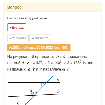
Вопрос
Выберите год учебника
●
Все года
●
●
2013-2022
2023-2026
№202 учебника 2013-2022 (стр. 65):
На рисунке 118 прямые
,
и
пересечены
0
0
0
прямой
,
1 = 42
,
2 = 140
,
3 = 138
. Какие
из прямых
,
и
параллельны?