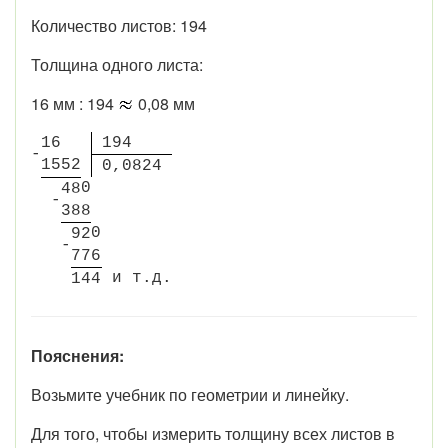
Количество листов: 194
Толщина одного листа:
16 мм : 194
0,08 мм
1
6
1
9
4
-
1
5
5
2
0
,
0
8
2
4
0
4
8
-
3
8
8
0
9
2
-
7
7
6
и
т
.
д
.
1
4
4
Пояснения:
Возьмите учебник по геометрии и линейку.
Для того, чтобы измерить толщину всех листов в