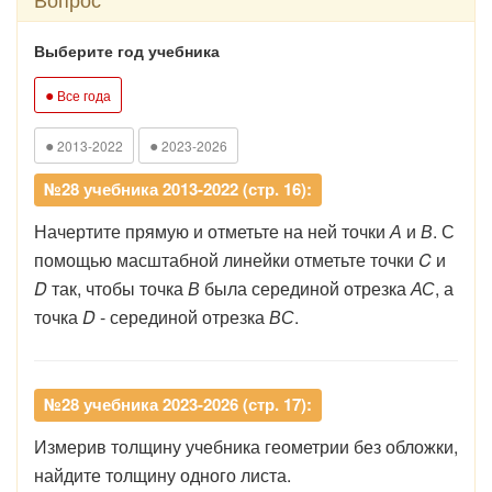
Выберите год учебника
●
Все года
●
●
2013-2022
2023-2026
№28 учебника 2013-2022 (стр. 16):
Начертите прямую и отметьте на ней точки
А
и
В
. С
помощью масштабной линейки отметьте точки
C
и
D
так, чтобы точка
В
была серединой отрезка
АС
, а
точка
D
- серединой отрезка
ВС
.
№28 учебника 2023-2026 (стр. 17):
Измерив толщину учебника геометрии без обложки,
найдите толщину одного листа.