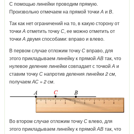
С помощью линейки проводим прямую.
Произвольно отмечаем на прямой точки
А
и
В
.
Так как нет ограничений на то, в какую сторону от
точки
А
отметить точку
С
, ее можно отметить от
точки
А
двумя способами: вправо и влево.
В первом случае отложим точку
С
вправо, для
этого прикладываем линейку к прямой
АВ
так, что
нулевое деление линейки совпадает с точкой
А
и
ставим точку
С
напротив деления линейки
2 см
,
получаем
АС = 2 см
.
Во втором случае отложим точку
С
влево, для
этого прикладываем линейку к прямой
АВ
так, что