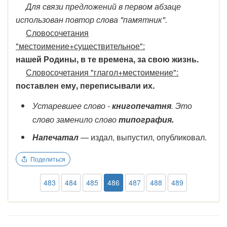
Для связи предложений в первом абзаце
использован повтор слова "памятник".
Словосочетания
"местоимение+существительное":
нашей Родины, в те времена, за свою жизнь.
Словосочетания "глагол+местоимение":
поставлен ему, переписывали их.
Устаревшее слово -
книгопечатня
. Это
слово заменило слово
типография.
Напечатал
— издал, выпустил, опубликовал.
Поделиться
483
484
485
486
487
488
489