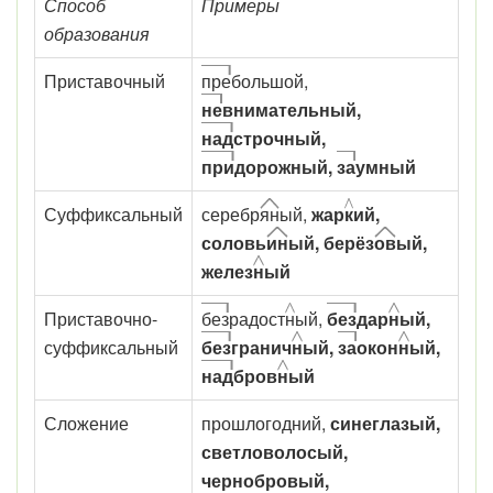
Способ
Примеры
образования
Приставочный
пре
большой,
не
внимательный,
над
строчный,
при
дорожный,
за
умный
Суффиксальный
серебр
ян
ый,
жар
к
ий,
соловь
ин
ый, берёз
ов
ый,
желез
н
ый
Приставочно-
без
радост
н
ый,
без
дар
н
ый,
суффиксальный
без
гранич
н
ый,
за
окон
н
ый,
над
бров
н
ый
Сложение
прошлогодний,
синеглазый,
светловолосый,
чернобровый,