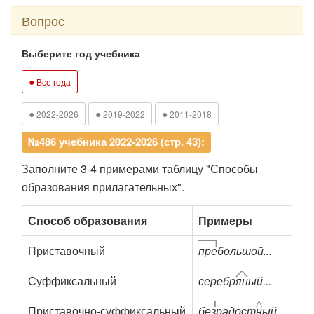
Вопрос
Выберите год учебника
●
Все года
●
●
●
2022-2026
2019-2022
2011-2018
№486 учебника 2022-2026 (стр. 43):
Заполните 3-4 примерами таблицу "Способы
образования прилагательных".
Способ образования
Примеры
Приставочный
пре
большой...
Суффиксальный
серебр
ян
ый...
Приставочно-суффиксальный
без
радост
н
ый...