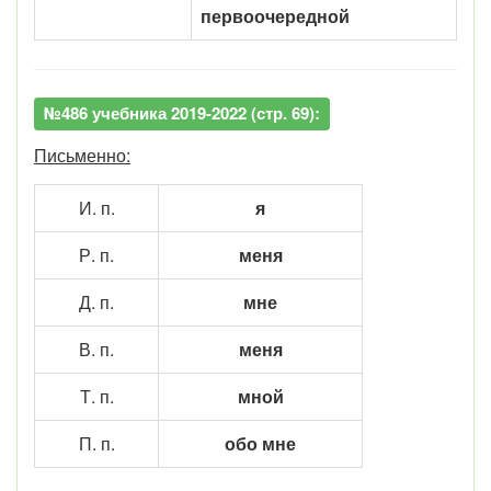
первоочередной
№486 учебника 2019-2022 (стр. 69):
Письменно:
И. п.
я
Р. п.
меня
Д. п.
мне
В. п.
меня
Т. п.
мной
П. п.
обо мне