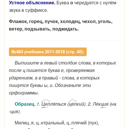
Устное объяснение.
Буква
о
чередуется с нулём
звука в суффиксе.
Флажок, горец, пучок, холодец, чехол, уголь,
ветер, подзывать, поджидать.
№464 учебника 2011-2018 (стр. 40):
Выпишите в левый столбик слова, в которых
после ц пишется буква е, проверяемая
ударением, а в правый - слова, в которых
пишутся буквы ы, и. Обозначьте эти
орфограммы.
Образец.
1.
Ц
е
п
ля́ться (
це́п
кий). 2. Ле́к
ц
и
я (на
-ция).
Милиц..я, ц..нтральный, ц..плячий (пух),