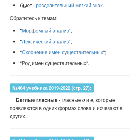
б
ь
ют -
разделительный мягкий знак
.
Обратитесь к темам:
"
Морфемный анализ
";
"
Лексический анализ
";
"
Склонение имён существительных
";
"Род имён существительных".
№464 учебника 2019-2022 (стр. 27):
Беглые гласные
- гласные
о
и
е
, которые
появляются в одних формах слова и исчезают в
других.