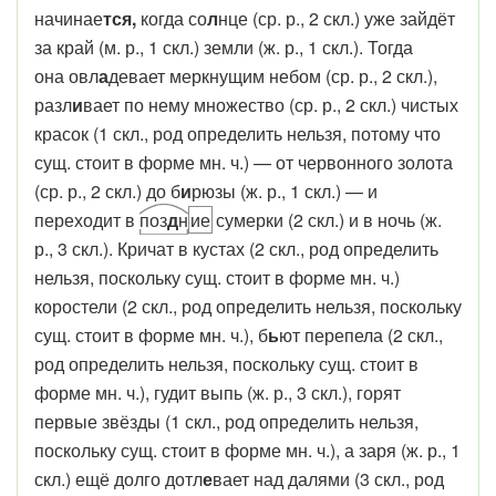
начинае
тся,
когда со
л
нце (ср. р., 2 скл.) уже зайдёт
за край (м. р., 1 скл.) земли (ж. р., 1 скл.). Тогда
она овл
а
девает меркнущим небом (ср. р., 2 скл.),
разл
и
вает по нему множество (ср. р., 2 скл.) чистых
красок (1 скл., род определить нельзя, потому что
сущ. стоит в форме мн. ч.) — от червонного золота
(ср. р., 2 скл.) до б
и
рюзы (ж. р., 1 скл.) — и
переходит в
поз
д
н
ие
сумерки (2 скл.) и в ночь (ж.
р., 3 скл.). Кричат в кустах (2 скл., род определить
нельзя, поскольку сущ. стоит в форме мн. ч.)
коростели (2 скл., род определить нельзя, поскольку
сущ. стоит в форме мн. ч.), б
ь
ют перепела (2 скл.,
род определить нельзя, поскольку сущ. стоит в
форме мн. ч.), гудит выпь (ж. р., 3 скл.), горят
первые звёзды (1 скл., род определить нельзя,
поскольку сущ. стоит в форме мн. ч.), а заря (ж. р., 1
скл.) ещё долго дотл
е
вает над далями (3 скл., род