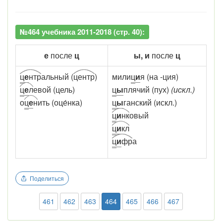
№464 учебника 2011-2018 (стр. 40):
е
после
ц
ы, и
после
ц
ц
е
нтр
альный (
центр
)
мили
ц
и
я (на -ция)
ц
е
л
евой (цель)
ц
ы
плячий (пух)
(искл.)
о
ц
е
н
ить (оце́нка)
ц
ы
ганский (искл.)
ц
и
нк
овый
ц
и
кл
ц
и
фр
а
Поделиться
461
462
463
464
465
466
467