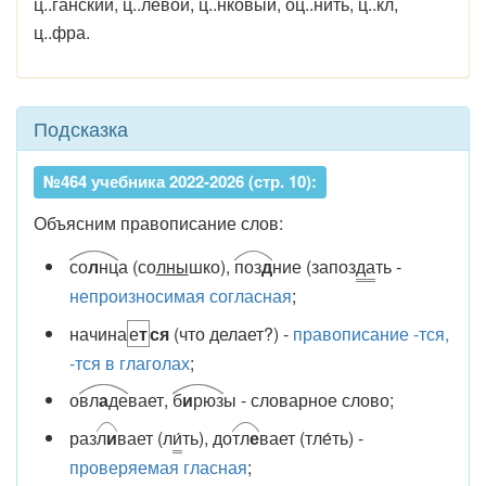
ц..ганский, ц..левой, ц..нковый, оц..нить, ц..кл,
ц..фра.
Подсказка
№464 учебника 2022-2026 (стр. 10):
Объясним правописание слов:
со
л
нц
а (со
лны
шко),
поз
д
ние (запоз
да
ть -
непроизносимая согласная
;
начина
е
т
ся
(что делает?) -
правописание -тся,
-тся в глаголах
;
о
вл
а
де
вает,
б
и
рюз
ы - словарное слово;
раз
л
и
вает (л
и́
ть), до
тл
е
вает (тле́ть) -
проверяемая гласная
;