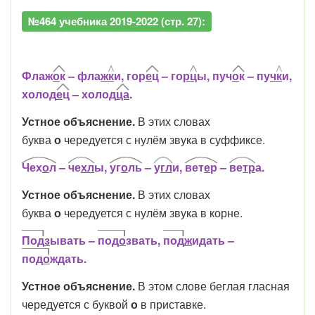
№464 учебника 2019-2022 (стр. 27):
Флаж
о
к
– фла
ж
к
и, гор
е
ц
– го
р
ц
ы, пуч
о
к
– пу
ч
к
и,
холод
е
ц
– холо
д
ца
.
Устное объяснение.
В этих словах
буква
о
чередуется с нулём звука в суффиксе.
Чех
о
л
–
че
хл
ы,
уг
о
ль
–
у
гл
и,
вет
е
р
–
ве
тр
а.
Устное объяснение.
В этих словах
буква
о
чередуется с нулём звука в корне.
По
д
з
ывать –
под
о
звать,
по
д
ж
идать –
под
о
ждать.
Устное объяснение.
В этом слове беглая гласная
чередуется с буквой
о
в приставке.