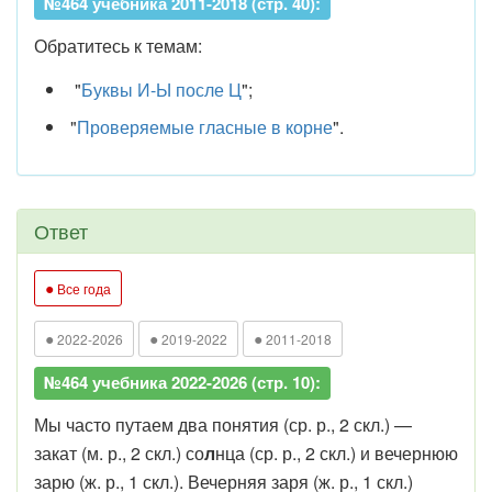
№464 учебника 2011-2018 (стр. 40):
Обратитесь к темам:
"
Буквы И-Ы после Ц
";
"
Проверяемые гласные в корне
".
Ответ
●
Все года
●
●
●
2022-2026
2019-2022
2011-2018
№464 учебника 2022-2026 (стр. 10):
Мы часто путаем два понятия (ср. р., 2 скл.) —
закат (м. р., 2 скл.) со
л
нца (ср. р., 2 скл.) и вечернюю
зарю (ж. р., 1 скл.). Вечерняя заря (ж. р., 1 скл.)