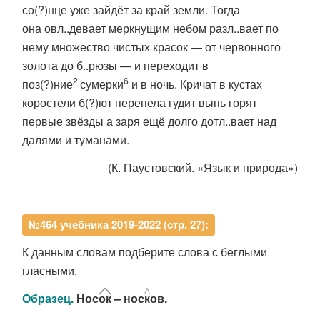
со(?)нце уже зайдёт за край земли. Тогда
она овл..девает меркнущим небом разл..вает по
нему множество чистых красок — от червонного
золота до б..рюзы — и переходит в
2
6
поз(?)ние
сумерки
и в ночь. Кричат в кустах
коростели б(?)ют перепела гудит выпь горят
первые звёзды а заря ещё долго дотл..вает над
далями и туманами.
(К. Паустовский. «Язык и природа»)
№464 учебника 2019-2022 (стр. 27):
К данным словам подберите слова с беглыми
гласными.
Образец.
Нос
о
к
– но
с
к
ов.