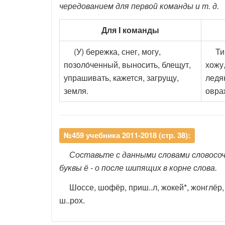
чередованием для первой команды и т. д.
Для I команды
(У) бережка, снег, могу,
Тише
позоло́ченный, выносить, блещут,
хожу,
упрашивать, кажется, загрущу,
ледя
земля.
овра
№459 учебника 2011-2018 (стр. 38):
Составьте с данными словами словосо
буквы ё - о после шипящих в корне слова.
Шоссе, шофёр, приш..л, жокей*, жонглёр, 
ш..рох.