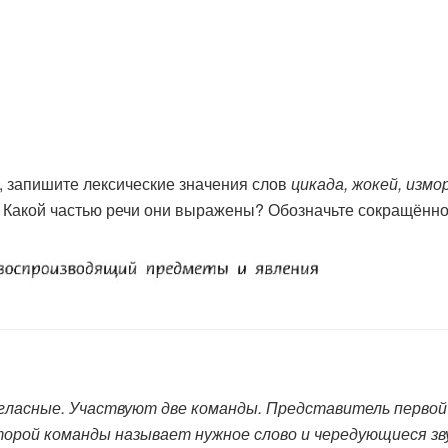
), запишите лексические значения слов
цикада, жокей, измо
 Какой частью речи они выражены? Обозначьте сокращённ
гласные. Участвуют две команды. Представитель первой
орой команды называет нужное слово и чередующиеся зву