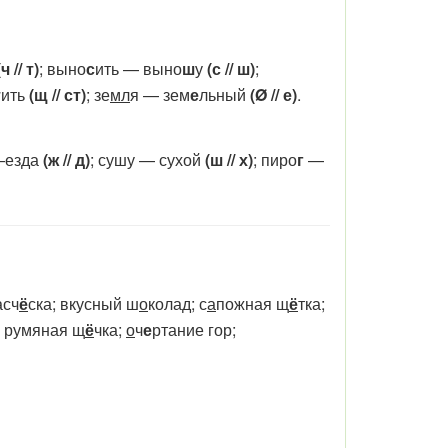
(ч // т)
; выно
с
ить — выно
ш
у
(с // ш)
;
т
ить
(щ // ст)
; зе
мл
я — зем
е
льный
(Ø // е)
.
 —езда
(ж // д)
; сушу — сухой
(ш // х)
; пиро
г
—
асч
ё
ска; вкусный ш
о
колад; с
а
пожная щ
ё
тка;
; румяная щ
ё
чка;
о
ч
е
ртание гор;