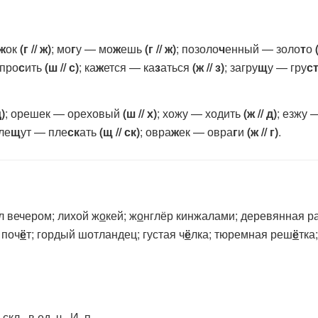
ж
ок
(г // ж)
; мо
г
у — мо
ж
ешь
(г // ж)
; позоло
ч
енный — золо
т
о
упро
с
ить
(ш // с)
; ка
ж
ется — ка
з
аться
(ж // з)
; загру
щ
у — гру
с
д)
; орешек — ореховый
(ш // х)
; хожу — ходить
(ж // д)
; езжу
пле
щ
ут — пле
ск
ать
(щ // ск)
; овра
ж
ек — овра
г
и
(ж // г)
.
л вечером; лихой ж
о
кей; ж
о
нглёр кинжалами; деревянная р
 поч
ё
т; гордый шотландец; густая ч
ё
лка; тюремная реш
ё
тка
скл., в ед. ч., И. п.