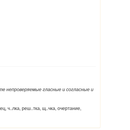
те непроверяемые гласные и согласные и
ец, ч..лка, реш..тка, щ..чка, очертание,