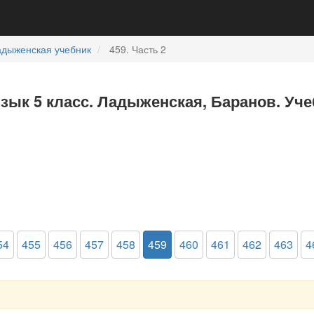
адыженская учебник
459. Часть 2
язык 5 класс. Ладыженская, Баранов. Уче
54
455
456
457
458
459
460
461
462
463
4