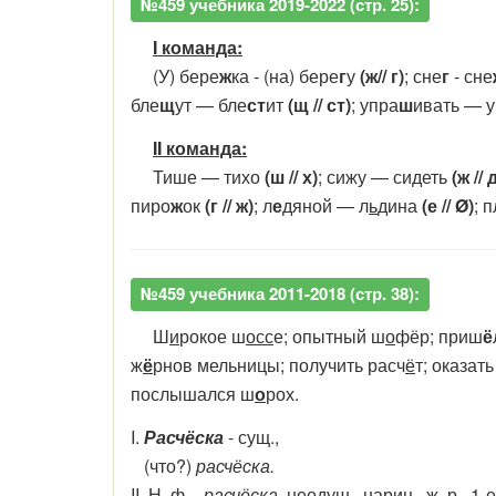
№459 учебника 2019-2022 (стр. 25):
I команда:
(У) бере
ж
ка - (на) бере
г
у
(ж// г)
; сне
г
- сне
бле
щ
ут — бле
ст
ит
(щ // ст)
; упра
ш
ивать — 
​​​​​​​
II команда:
​​​​​​​ Тише — тихо
(ш // х)
; сижу — сидеть
(ж // 
пиро
ж
ок
(г // ж)
; л
е
дяной — л
ь
дина
(е // Ø)
; 
№459 учебника 2011-2018 (стр. 38):
Ш
и
рокое ш
осс
е; опытный ш
о
фёр; приш
ё
ж
ё
рнов мельницы; получить расч
ё
т; оказать
послышался ш
о
рох.
I.
Расчёска
- сущ.,
(что?)
расчёска.
II. Н. ф. -
расчёска
, неодуш., нариц., ж. р., 1-е 