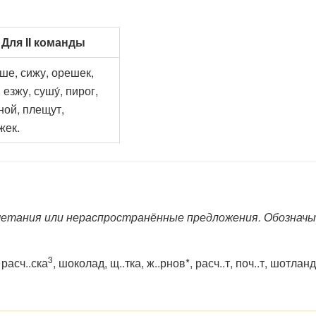
Для II команды
, сижу, орешек,
 езжу, сушу́, пирог,
ной, плещут,
жек.
четания или нераспространённые предложения. Обозначь
3
расч..ска
, шоколад, щ..тка, ж..рнов*, расч..т, поч..т, шотланд