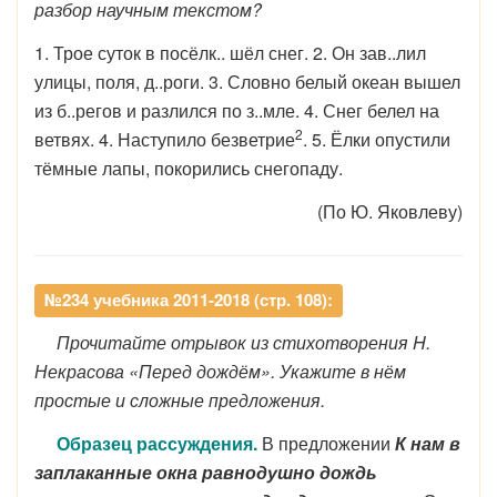
разбор научным текстом?
1. Трое суток в посёлк.. шёл снег. 2. Он зав..лил
улицы, поля, д..роги. 3. Словно белый океан вышел
из б..регов и разлился по з..мле. 4. Снег белел на
2
ветвях. 4. Наступило безветрие
. 5. Ёлки опустили
тёмные лапы, покорились снегопаду.
(По Ю. Яковлеву)
№234 учебника 2011-2018 (стр. 108):
Прочитайте отрывок из стихотворения H.
Некрасова «Перед дождём». Укажите в нём
простые и сложные предложения.
Образец рассуждения.
В предложении
К нам в
заплаканные окна равнодушно дождь