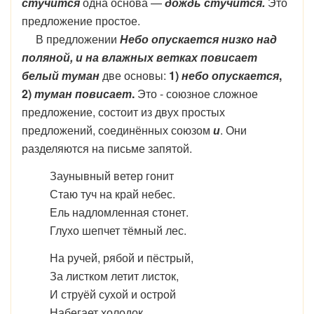
стучится
одна основа
—
дождь стучится.
Это
предложение простое.
В предложении
Небо опускается низко над
поляной, и на влажных ветках повисает
белый туман
две основы:
1)
небо опускается
,
2)
туман повисает
.
Это - союзное сложное
предложение, состоит из двух простых
предложений, соединённых союзом
и
. Они
разделяются на письме запятой.
Заунывный ветер гонит
Стаю туч на край небес.
Ель надломленная стонет.
Глухо шепчет тёмный лес.
На ручей, рябой и пёстрый,
За листком летит листок,
И струёй сухой и острой
Набегает холодок.