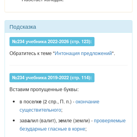
Подсказка
№234 учебника 2022-2026 (стр. 123):
Обратитесь к теме "
Интонация предложений
".
№234 учебника 2019-2022 (стр. 114):
Вставим пропущенные буквы:
в поселк
е
(2 спр., П. п.) -
окончание
существительного
;
зав
а
лил (валит), з
е
мле (земли) -
проверяемые
безударные гласные в корне
;