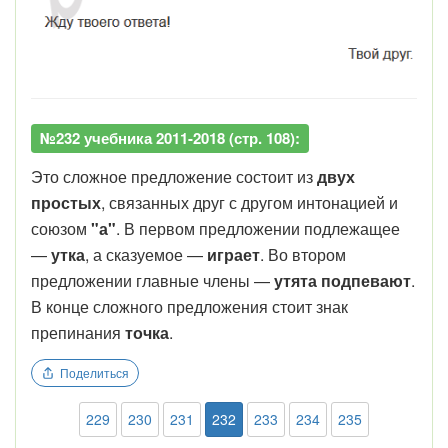
№232 учебника 2011-2018 (стр. 108):
Это сложное предложение состоит из
двух
простых
, связанных друг с другом интонацией и
союзом
"а"
. В первом предложении подлежащее
—
утка
, а сказуемое —
играет
. Во втором
предложении главные члены —
утята подпевают
.
В конце сложного предложения стоит знак
препинания
точка
.
Поделиться
229
230
231
232
233
234
235