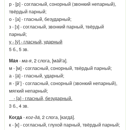
р - [р] - согласный, сонорный (звонкий непарный),
твёрдый парный;
о - [а] - гласный, безударный;
з - [з] - согласный, звонкий парный, твёрдый
парный;
у - [у́]
- гласный, ударный
5 б., 5 зв.
Ма́я
-
ма-я
, 2 слога, [ма́й'а].
м - [м] - согласный, сонорный, твёрдый парный;
а - [а́] - гласный, ударный;
я - [й’] - согласный, сонорный (звонкий непарный),
мягкий непарный;
- [а] - гласный, безударный.
3 б., 4 зв.
Когда́
- ког-да́,
2 слога, [кагда́].
к - [к] - согласный, глухой парный, твёрдый парный;