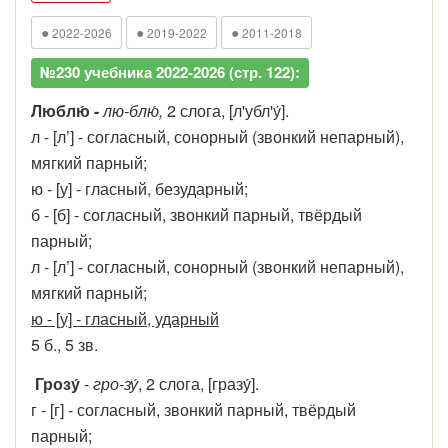
●
●
●
2022-2026
2019-2022
2011-2018
№230 учебника 2022-2026 (стр. 122):
Люблю́ -
лю-блю́,
2 слога, [л'убл'у́].
л - [л’] - согласный, сонорный (звонкий непарный),
мягкий парный;
ю - [у] - гласный, безударный;
б - [б] - согласный, звонкий парный, твёрдый
парный;
л - [л’] - согласный, сонорный (звонкий непарный),
мягкий парный;
ю - [у] - гласный, ударный
5 б., 5 зв.
Грозу́
-
гро-зу́
, 2 слога, [гразу́].
г - [г] - согласный, звонкий парный, твёрдый
парный;