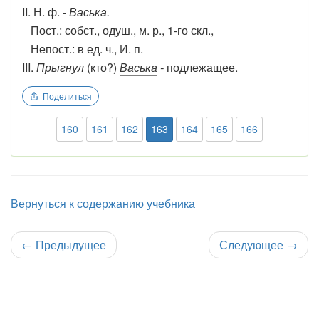
II. Н. ф. -
Васька.
Пост.: собст., одуш., м. р., 1-го скл.,
Непост.: в ед. ч., И. п.
III.
Прыгнул
(кто?)
Васька
-
подлежащее.
Поделиться
160
161
162
163
164
165
166
Вернуться к содержанию учебника
←
Предыдущее
Следующее
→