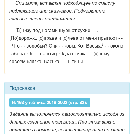
Спишите, вставляя подходящее по смыслу
подлежащее или сказуемое. Подчеркните
главные члены предложения.
(В)низу под ногами шуршат сухие - - .
(По)дорожк.. (с)права и (с)лева от меня прыгают - -
3
. Что - - воробьи? Они - - корм. Кот Васька
- - около
забора. Он - - на птиц. Одна птичка - - (к)нему
совсем близко. Васька - - . Птицы - - .
Подсказка
№163 учебника 2019-2022 (стр. 82):
Задание выполняется самостоятельно исходя из
данных сочинения товарища. При этом важно
обратить внимание, соответствует ли название