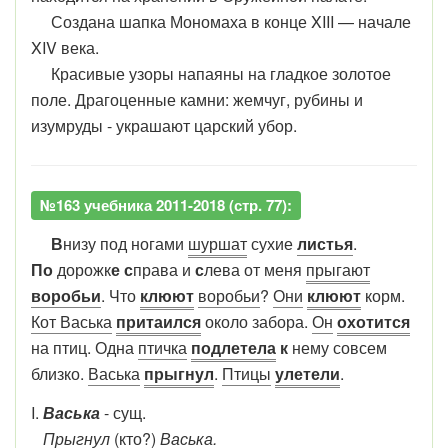
Создана шапка Мономаха в конце XIII — начале
XIV века.
Красивые узоры напаяны на гладкое золотое
поле. Драгоценные камни: жемчуг, рубины и
изумруды - украшают царский убор.
№163 учебника 2011-2018 (стр. 77):
В
низу под ногами
шуршат
сухие
листья
.
По
дорожк
е
с
права и
с
лева от меня
прыгают
воробьи
. Что
клюют
воробьи
?
Они
клюют
корм.
Кот Васька
притаился
около забора.
Он
охотится
на птиц. Одна
птичка
подлетела
к
нему совсем
близко.
Васька
прыгнул
.
Птицы
улетели
.
I.
Васька
- сущ.
Прыгнул
(кто?)
Васька.