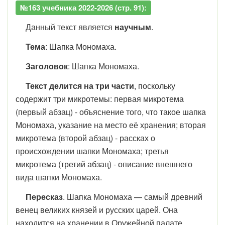
№163 учебника 2022-2026 (стр. 91):
Данный текст является
научным
.
Тема
: Шапка Мономаха.
Заголовок
: Шапка Мономаха.
Текст делится на три части
, поскольку
содержит три микротемы: первая микротема
(первый абзац) - объяснение того, что такое шапка
Мономаха, указание на место её хранения; вторая
микротема (второй абзац) - рассках о
происхождении шапки Мономаха; третья
микротема (третий абзац) - описание внешнего
вида шапки Мономаха.
Пересказ
. Шапка Мономаха — самый древний
венец великих князей и русских царей. Она
находится на хранении в Оружейной палате.