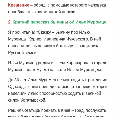
Крещение
– обряд, с помощью которого человека
приобщают к христианской церкви.
2.
Краткий пересказ былины об Илье Муромце
Я прочитал(а) "Сказку – былину про Илью
Муромца" Корнея Ивановича Чуковского. В ней
описана жизнь великого богатыря – защитника
Русской земли.
Илья Муромец родом из села Карачарова в городе
Муроме, поэтому его назвали Ильёй Муромцем.
До 30 лет Илья Муромец не мог ходить с рождения.
Однажды к ним пришли старые странники, которые
наделили Илью способностью ходить и великой
силой богатырской.
Решил богатырь поехать в Киев – град, послужить
князю Владимиру Красное Солнышко. Да по пути