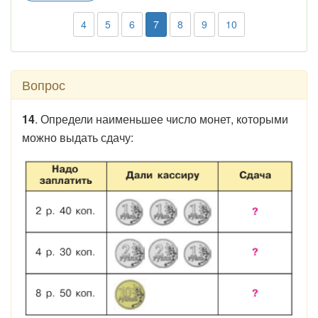
4
5
6
7
8
9
10
Вопрос
14
. Определи наименьшее число монет, которыми
можно выдать сдачу: