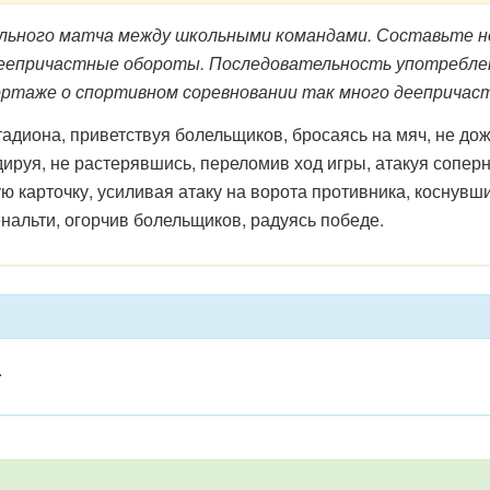
ного матча между школьными командами. Составьте н
е деепричастные обороты. Последовательность употребл
портаже о спортивном соревновании так много деепричас
диона, приветствуя болельщиков, бросаясь на мяч, не дож
ируя, не растерявшись, переломив ход игры, атакуя соперн
ю карточку, усиливая атаку на ворота противника, коснувш
нальти, огорчив болельщиков, радуясь победе.
.