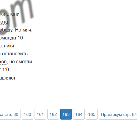
а стр. 80
160
161
162
163
164
165
Практикум стр. 84