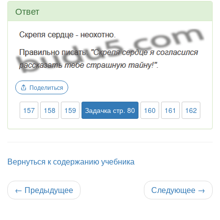
Ответ
Поделиться
157
158
159
Задачка стр. 80
160
161
162
Вернуться к содержанию учебника
←
Предыдущее
Следующее
→