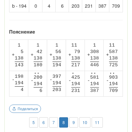
b - 194
0
4
6
203
231
387
709
Пояснение
1
1
1
1
1
1
1
1
5
4
2
5
6
7
9
3
0
8
5
8
7
+
+
+
+
+
+
1
3
8
1
3
8
1
3
8
1
3
8
1
3
8
1
3
8
1
4
3
1
8
0
1
9
4
2
1
7
4
4
6
7
2
5
•
•
•
•
•
•
•
1
9
8
3
9
7
2
0
0
4
2
5
5
8
1
9
0
3
-
-
-
-
-
-
1
9
4
1
9
4
1
9
4
1
9
4
1
9
4
1
9
4
4
2
0
3
6
2
3
1
3
8
7
7
0
9
Поделиться
5
6
7
8
9
10
11