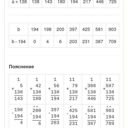
а + 138
138
143
180
194
217
446
725
b
194
198
200
397
425
581
903
b - 194
0
4
6
203
231
387
709
Пояснение
1
1
1
1
1
1
1
1
5
4
2
5
6
7
9
3
0
8
5
8
7
+
+
+
+
+
+
1
3
8
1
3
8
1
3
8
1
3
8
1
3
8
1
3
8
1
4
3
1
8
0
1
9
4
2
1
7
4
4
6
7
2
5
•
•
•
•
•
•
•
1
9
8
3
9
7
2
0
0
4
2
5
5
8
1
9
0
3
-
-
-
-
-
-
1
9
4
1
9
4
1
9
4
1
9
4
1
9
4
1
9
4
4
2
0
3
6
2
3
1
3
8
7
7
0
9