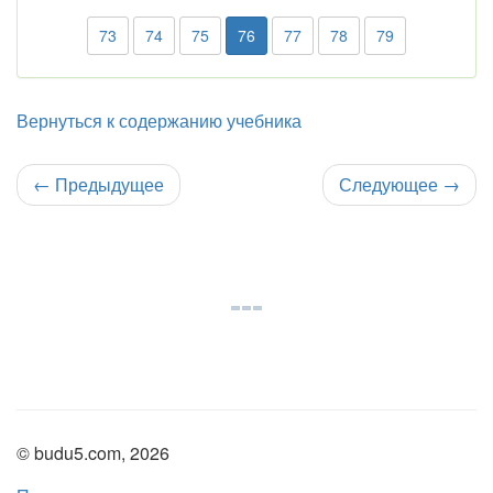
73
74
75
76
77
78
79
Вернуться к содержанию учебника
←
Предыдущее
Следующее
→
© budu5.com, 2026