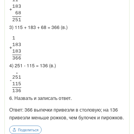
1
8
3
+
6
8
2
5
1
3) 115 + 183 + 68 = 366 (в.)
1
1
8
3
+
1
8
3
3
6
6
4) 251 - 115 = 136 (в.)
•
2
5
1
-
1
1
5
1
3
6
6. Назвать и записать ответ.
Ответ: 366 выпечки привезли в столовую; на 136
привезли меньше рожков, чем булочек и пирожков.
Поделиться