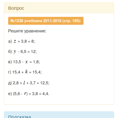
Вопрос
№1238 учебника 2011-2016 (стр. 195):
Решите уравнение:
а)
+ 3,8 = 8;
б)
- 6,5 = 12;
в) 13,5 -
= 1,8;
г) 15,4 +
= 15,4;
д) 2,8 +
+ 3,7 = 12,5;
е) (5,6 -
) + 3,8 = 4,4.
Подсказка