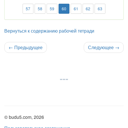
57
58
59
60
61
62
63
Вернуться к содержанию рабочей тетради
←
Предыдущее
Следующее
→
© budu5.com, 2026