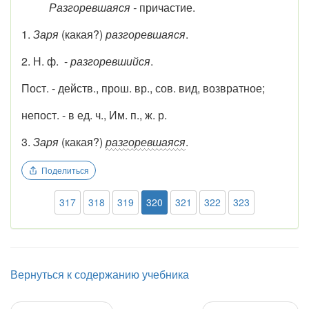
Разгоревшаяся -
причастие.
1.
Заря
(какая?)
разгоревшаяся
.
2. Н. ф. -
разгоревшийся
.
Пост. - действ., прош. вр., сов. вид, возвратное;
непост. - в ед. ч., Им. п., ж. р.
3.
Заря
(какая?)
разгоревшаяся
.
Поделиться
317
318
319
320
321
322
323
Вернуться к содержанию учебника