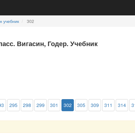
н учебник
302
ласс. Вигасин, Годер. Учебник
93
295
298
299
301
302
305
309
311
314
3