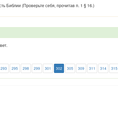
сть Библии (Проверьте себя, прочитав п. 1 § 16.)
вет.
293
295
298
299
301
302
305
309
311
314
315