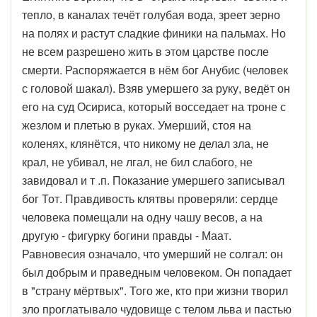
тепло, в каналах течёт голубая вода, зреет зерно
на полях и растут сладкие финики на пальмах. Но
не всем разрешено жить в этом царстве после
смерти. Распоряжается в нём бог Анубис (человек
с головой шакал). Взяв умершего за руку, ведёт он
его на суд Осириса, который восседает на троне с
жезлом и плетью в руках. Умерший, стоя на
коленях, клянётся, что никому не делал зла, не
крал, не убивал, не лгал, не бил слабого, не
завидовал и т .п. Показание умершего записывал
бог Тот. Правдивость клятвы проверяли: сердце
человека помещали на одну чашу весов, а на
другую - фигурку богини правды - Маат.
Равновесия означало, что умерший не солгал: он
был добрым и праведным человеком. Он попадает
в "страну мёртвых". Того же, кто при жизни творил
зло проглатывало чудовище с телом льва и пастью