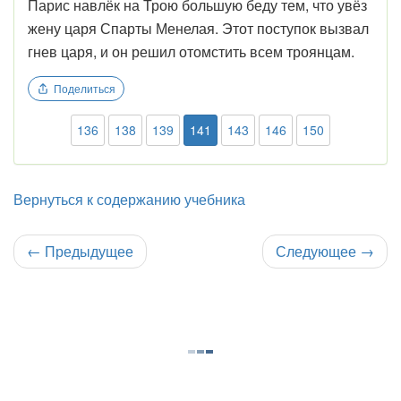
Парис навлёк на Трою большую беду тем, что увёз
жену царя Спарты Менелая. Этот поступок вызвал
гнев царя, и он решил отомстить всем троянцам.
Поделиться
136
138
139
141
143
146
150
Вернуться к содержанию учебника
←
Предыдущее
Следующее
→