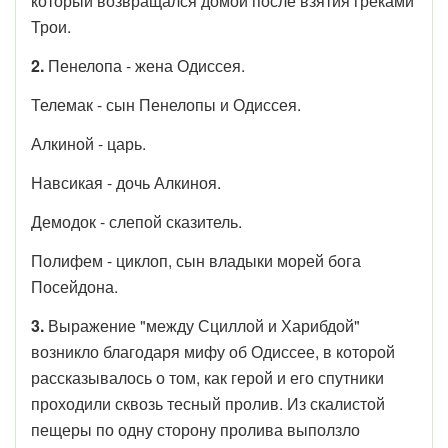
который возвращался домой после взятия греками
Трои.
2.
Пенелопа - жена Одиссея.
Телемак - сын Пенелопы и Одиссея.
Алкиной - царь.
Навсикая - дочь Алкиноя.
Демодок - слепой сказитель.
Полифем - циклоп, сын владыки морей бога
Посейдона.
3.
Выражение "между Сциллой и Харибдой"
возникло благодаря мифу об Одиссее, в которой
рассказывалось о том, как герой и его спутники
проходили сквозь тесный пролив. Из скалистой
пещеры по одну сторону пролива выползло