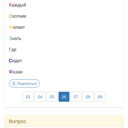
К
аждый
О
хотник
Ж
елает
З
нать
Г
де
С
идит
Ф
азан
Поделиться
23
24
25
26
27
28
29
Вопрос