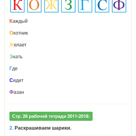
К
аждый
О
хотник
Ж
елает
З
нать
Г
де
С
идит
Ф
азан
Стр. 26 рабочей тетради 2011-2018:
2.
Раскрашиваем шарики.