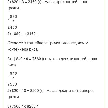
2) 820 • 3 = 2460 (г) - масса трех контейнеров
гречки.
8
2
0
×
3
2
4
6
0
3) 1680 г < 2460 г
Ответ:
3 контейнера гречки тяжелее, чем 2
контейнера риса.
б) 1) 840 • 9 = 7560 (г) - масса девяти контейнеров
риса.
8
4
0
×
9
7
5
6
0
2) 820 • 10 = 8200 (г) - масса десяти контейнеров
гречки.
3) 7560 г < 8200 г