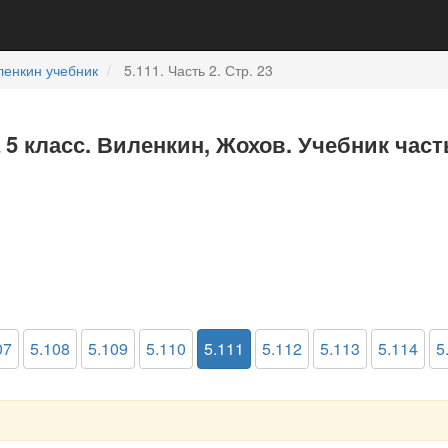
ленкин учебник
5.111. Часть 2. Стр. 23
 5 класс. Виленкин, Жохов. Учебник част
07
5.108
5.109
5.110
5.111
5.112
5.113
5.114
5