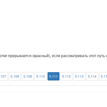
ртке прерывается (красный), если рассматривать этот путь 
.107
5.108
5.109
5.110
5.111
5.112
5.113
5.114
5.1