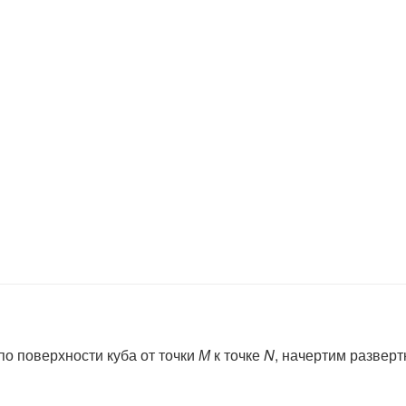
по поверхности куба от точки
М
к точке
N
, начертим развертк