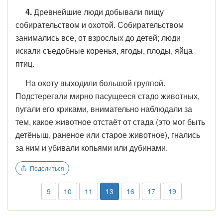
4.
Древнейшие люди добывали пищу
собирательством и охотой. Собирательством
занимались все, от взрослых до детей; люди
искали съедобные коренья, ягоды, плоды, яйца
птиц.
На охоту выходили большой группой.
Подстерегали мирно пасущееся стадо животных,
пугали его криками, внимательно наблюдали за
тем, какое животное отстаёт от стада (это мог быть
детёныш, раненое или старое животное), гнались
за ним и убивали копьями или дубинами.
Поделиться
9
10
11
13
16
17
19