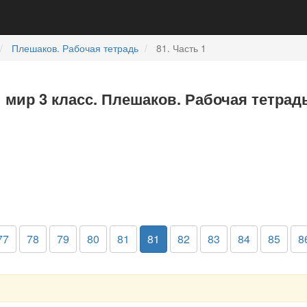
Плешаков. Рабочая тетрадь
81. Часть 1
мир 3 класс. Плешаков. Рабочая тетрадь
77
78
79
80
81
81
82
83
84
85
8