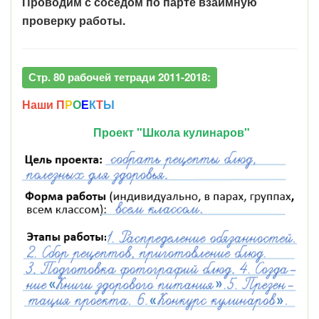
Проводим с соседом по парте взаимную
проверку работы.
Стр. 80 рабочей тетради 2011-2018:
Наши П
Р
О
Е
К
Т
Ы
Проект "Школа кулинаров"